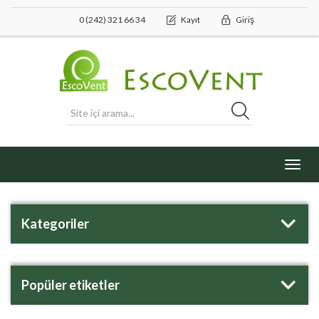
0 (242) 321 66 34
Kayıt
Giriş
Toggl
navig
Kategoriler
Popüler etiketler