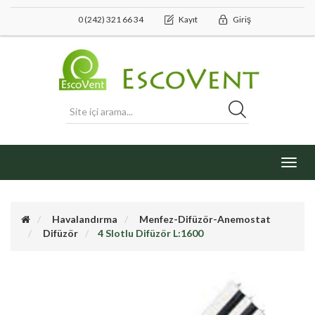
0 (242) 321 66 34
Kayıt
Giriş
Toggl
navig
Havalandırma
Menfez-Difüzör-Anemostat
Difüzör
4 Slotlu Difüzör L:1600