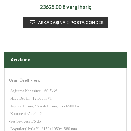
23625,00 € vergi hariç
Açıklama
Ürün Özellikleri;
-Soğutma Kapasitesi : 60,5kW
-Hava Debisi : 12.500 m³/h
-Toplam Basınç / Statik Basınç : 650/500 Pa
-Kompresör Adedi :2
-Ses Seviyesi :75 db
-Boyutlar (UxGxY) :3150x1950x1580 mm