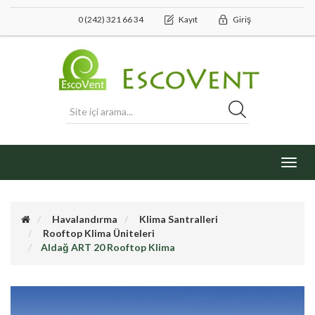
0 (242) 321 66 34
Kayıt
Giriş
Toggl
navig
Havalandırma
Klima Santralleri
Rooftop Klima Üniteleri
Aldağ ART 20 Rooftop Klima