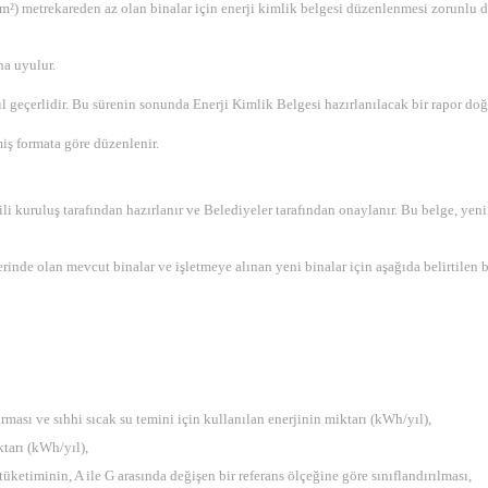
m²) metrekareden az olan binalar için enerji kimlik belgesi düzenlenmesi zorunlu de
a uyulur.
l geçerlidir. Bu sürenin sonunda Enerji Kimlik Belgesi hazırlanılacak bir rapor do
iş formata göre düzenlenir.
li kuruluş tarafından hazırlanır ve Belediyeler tarafından onaylanır. Bu belge, yeni
inde olan mevcut binalar ve işletmeye alınan yeni binalar için aşağıda belirtilen bi
rması ve sıhhi sıcak su temini için kullanılan enerjinin miktarı (kWh/yıl),
ktarı (kWh/yıl),
tüketiminin, A ile G arasında değişen bir referans ölçeğine göre sınıflandırılması,