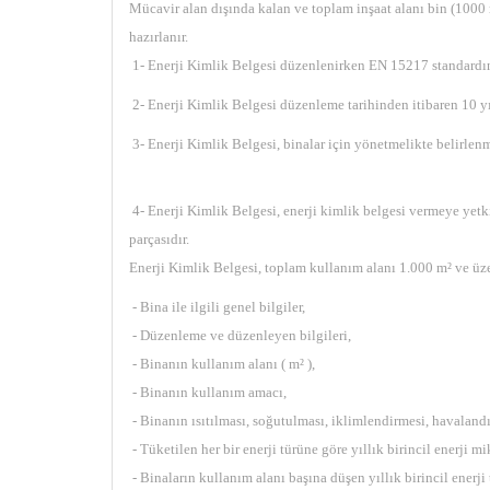
Mücavir alan dışında kalan ve toplam inşaat alanı bin (1000 
hazırlanır.
1- Enerji Kimlik Belgesi düzenlenirken EN 15217 standardın
2- Enerji Kimlik Belgesi düzenleme tarihinden itibaren 10 yı
3- Enerji Kimlik Belgesi, binalar için yönetmelikte belirlenm
4- Enerji Kimlik Belgesi, enerji kimlik belgesi vermeye yetki
parçasıdır.
Enerji Kimlik Belgesi, toplam kullanım alanı 1.000 m² ve üzer
- Bina ile ilgili genel bilgiler,
- Düzenleme ve düzenleyen bilgileri,
- Binanın kullanım alanı ( m² ),
- Binanın kullanım amacı,
- Binanın ısıtılması, soğutulması, iklimlendirmesi, havalandı
- Tüketilen her bir enerji türüne göre yıllık birincil enerji mi
- Binaların kullanım alanı başına düşen yıllık birincil enerji 