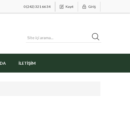
0 (242) 321 66 34
Kayıt
Giriş
ZDA
İLETIŞIM