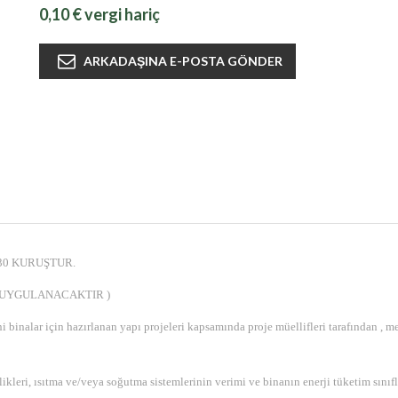
0,10 € vergi hariç
30 KURUŞTUR.
 UYGULANACAKTIR )
binalar için hazırlanan yapı projeleri kapsamında proje müellifleri tarafından , me
likleri, ısıtma ve/veya soğutma sistemlerinin verimi ve binanın enerji tüketim sınıfla