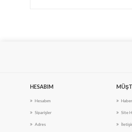
HESABIM
MÜŞTE
Hesabım
Haber
Siparişler
Site H
Adres
İletiş