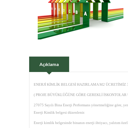
Açıklama
ENERJİ KİMLİK BELGESİ HAZIRLAMA M2 ÜCRETİMİZ 
( PROJE BÜYÜKLÜĞÜNE GÖRE GEREKLİ İSKONTOLAR
27075 Sayılı Bina Enerji Performans yönetmeliğine göre, yeni 
Enerji Kimlik belgesi düzenlenir.
Enerji kimlik belgesinde binanın enerji ihtiyacı, yalıtım özel