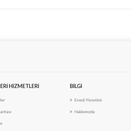
RI HIZMETLERI
BILGI
ler
Enerji Yönetimi
aritası
Hakkımızda
im