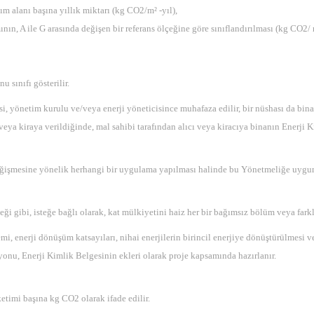
ım alanı başına yıllık miktarı (kg CO2/m² -yıl),
ının, A ile G arasında değişen bir referans ölçeğine göre sınıflandırılması (kg CO2/ m
u sınıfı gösterilir.
i, yönetim kurulu ve/veya enerji yöneticisince muhafaza edilir, bir nüshası da bina 
ya kiraya verildiğinde, mal sahibi tarafından alıcı veya kiracıya binanın Enerji Ki
 değişmesine yönelik herhangi bir uygulama yapılması halinde bu Yönetmeliğe uygun
i gibi, isteğe bağlı olarak, kat mülkiyetini haiz her bir bağımsız bölüm veya farklı
 enerji dönüşüm katsayıları, nihai enerjilerin birincil enerjiye dönüştürülmesi ve e
onu, Enerji Kimlik Belgesinin ekleri olarak proje kapsamında hazırlanır.
etimi başına kg CO2 olarak ifade edilir.