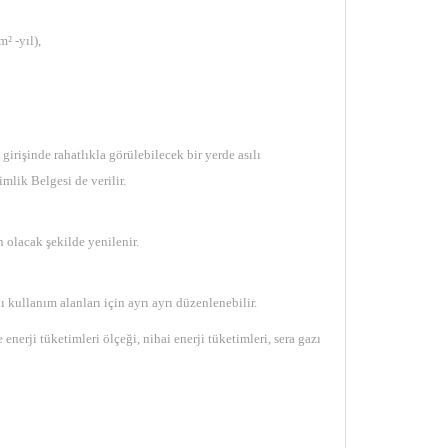
² -yıl),
girişinde rahatlıkla görülebilecek bir yerde asılı
mlik Belgesi de verilir.
 olacak şekilde yenilenir.
 kullanım alanları için ayrı ayrı düzenlenebilir.
nerji tüketimleri ölçeği, nihai enerji tüketimleri, sera gazı