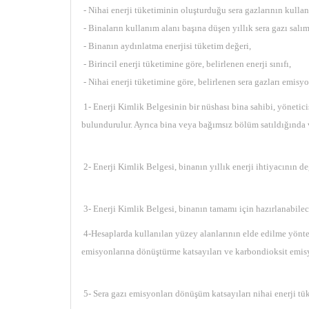
- Nihai enerji tüketiminin oluşturduğu sera gazlarının kullan
- Binaların kullanım alanı başına düşen yıllık sera gazı salım
- Binanın aydınlatma enerjisi tüketim değeri,
- Birincil enerji tüketimine göre, belirlenen enerji sınıfı,
- Nihai enerji tüketimine göre, belirlenen sera gazları emisyon
1- Enerji Kimlik Belgesinin bir nüshası bina sahibi, yöneticis
bulundurulur. Ayrıca bina veya bağımsız bölüm satıldığında ve
2- Enerji Kimlik Belgesi, binanın yıllık enerji ihtiyacının
3- Enerji Kimlik Belgesi, binanın tamamı için hazırlanabileceğ
4-Hesaplarda kullanılan yüzey alanlarının elde edilme yöntemi,
emisyonlarına dönüştürme katsayıları ve karbondioksit emisy
5- Sera gazı emisyonları dönüşüm katsayıları nihai enerji tük