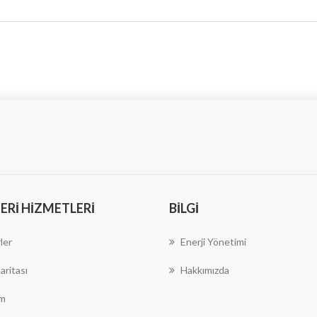
RI HIZMETLERI
BILGI
ler
Enerji Yönetimi
aritası
Hakkımızda
im