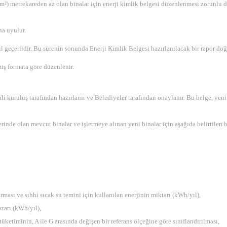
m²) metrekareden az olan binalar için enerji kimlik belgesi düzenlenmesi zorunlu de
a uyulur.
l geçerlidir. Bu sürenin sonunda Enerji Kimlik Belgesi hazırlanılacak bir rapor do
iş formata göre düzenlenir.
li kuruluş tarafından hazırlanır ve Belediyeler tarafından onaylanır. Bu belge, yeni
inde olan mevcut binalar ve işletmeye alınan yeni binalar için aşağıda belirtilen bi
rması ve sıhhi sıcak su temini için kullanılan enerjinin miktarı (kWh/yıl),
ktarı (kWh/yıl),
tüketiminin, A ile G arasında değişen bir referans ölçeğine göre sınıflandırılması,