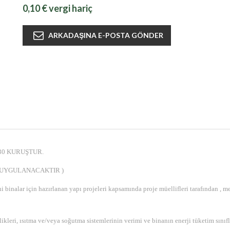
0,10 € vergi hariç
30 KURUŞTUR.
 UYGULANACAKTIR )
binalar için hazırlanan yapı projeleri kapsamında proje müellifleri tarafından , me
likleri, ısıtma ve/veya soğutma sistemlerinin verimi ve binanın enerji tüketim sınıfla