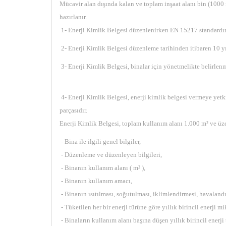
Mücavir alan dışında kalan ve toplam inşaat alanı bin (1000 
hazırlanır.
1- Enerji Kimlik Belgesi düzenlenirken EN 15217 standardın
2- Enerji Kimlik Belgesi düzenleme tarihinden itibaren 10 yı
3- Enerji Kimlik Belgesi, binalar için yönetmelikte belirlenm
4- Enerji Kimlik Belgesi, enerji kimlik belgesi vermeye yetki
parçasıdır.
Enerji Kimlik Belgesi, toplam kullanım alanı 1.000 m² ve üzer
- Bina ile ilgili genel bilgiler,
- Düzenleme ve düzenleyen bilgileri,
- Binanın kullanım alanı ( m² ),
- Binanın kullanım amacı,
- Binanın ısıtılması, soğutulması, iklimlendirmesi, havalandı
- Tüketilen her bir enerji türüne göre yıllık birincil enerji mi
- Binaların kullanım alanı başına düşen yıllık birincil enerji 