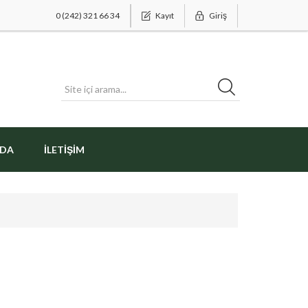
0 (242) 321 66 34
Kayıt
Giriş
ZDA
İLETIŞIM