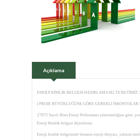
Açıklama
ENERJİ KİMLİK BELGESİ HAZIRLAMA M2 ÜCRETİMİZ 
( PROJE BÜYÜKLÜĞÜNE GÖRE GEREKLİ İSKONTOLAR
27075 Sayılı Bina Enerji Performans yönetmeliğine göre, yeni 
Enerji Kimlik belgesi düzenlenir.
Enerji kimlik belgesinde binanın enerji ihtiyacı, yalıtım özel