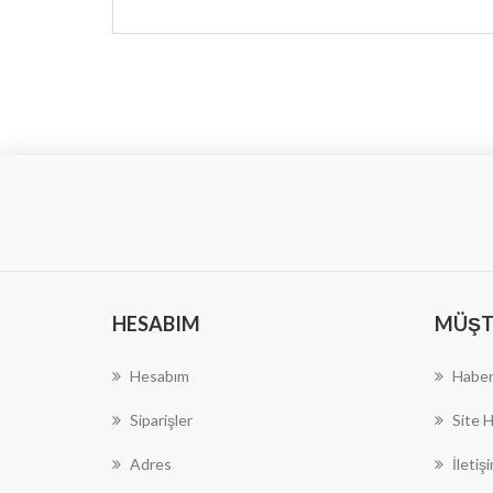
HESABIM
MÜŞTE
Hesabım
Haber
Siparişler
Site H
Adres
İletiş