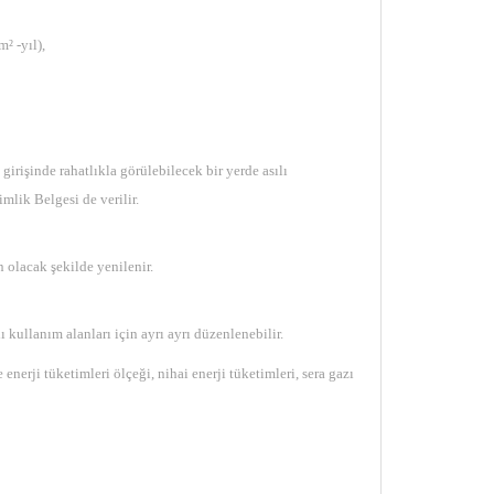
² -yıl),
girişinde rahatlıkla görülebilecek bir yerde asılı
mlik Belgesi de verilir.
 olacak şekilde yenilenir.
 kullanım alanları için ayrı ayrı düzenlenebilir.
nerji tüketimleri ölçeği, nihai enerji tüketimleri, sera gazı