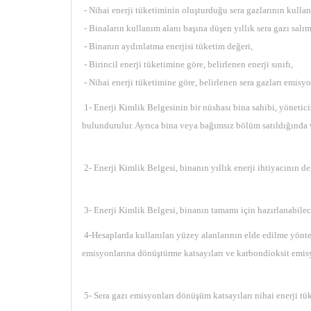
- Nihai enerji tüketiminin oluşturduğu sera gazlarının kullan
- Binaların kullanım alanı başına düşen yıllık sera gazı salım
- Binanın aydınlatma enerjisi tüketim değeri,
- Birincil enerji tüketimine göre, belirlenen enerji sınıfı,
- Nihai enerji tüketimine göre, belirlenen sera gazları emisyon
1- Enerji Kimlik Belgesinin bir nüshası bina sahibi, yöneticis
bulundurulur. Ayrıca bina veya bağımsız bölüm satıldığında ve
2- Enerji Kimlik Belgesi, binanın yıllık enerji ihtiyacının
3- Enerji Kimlik Belgesi, binanın tamamı için hazırlanabileceğ
4-Hesaplarda kullanılan yüzey alanlarının elde edilme yöntemi,
emisyonlarına dönüştürme katsayıları ve karbondioksit emisy
5- Sera gazı emisyonları dönüşüm katsayıları nihai enerji tük