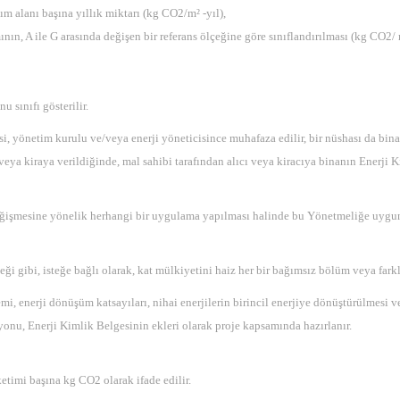
ım alanı başına yıllık miktarı (kg CO2/m² -yıl),
ının, A ile G arasında değişen bir referans ölçeğine göre sınıflandırılması (kg CO2/ m
u sınıfı gösterilir.
i, yönetim kurulu ve/veya enerji yöneticisince muhafaza edilir, bir nüshası da bina 
ya kiraya verildiğinde, mal sahibi tarafından alıcı veya kiracıya binanın Enerji Ki
 değişmesine yönelik herhangi bir uygulama yapılması halinde bu Yönetmeliğe uygun
i gibi, isteğe bağlı olarak, kat mülkiyetini haiz her bir bağımsız bölüm veya farklı
 enerji dönüşüm katsayıları, nihai enerjilerin birincil enerjiye dönüştürülmesi ve e
onu, Enerji Kimlik Belgesinin ekleri olarak proje kapsamında hazırlanır.
etimi başına kg CO2 olarak ifade edilir.