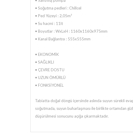
• Santrifuj pompa
• Soğutma pedleri : Chillcel
• Ped Yüzeyi : 2,05m²
• Su hacmi : 11lt
• Boyutlar : WxLxH : 1160x1160x975mm
• Kanal Bağlantısı : 555x555mm
• EKONOMİK
• SAĞLIKLI
• ÇEVRE DOSTU
• UZUN ÖMÜRLÜ
• FONKSİYONEL
Tabiatta doğal döngü içersinde aslında suyun sürekli ev
soğutmada, suyun buharlaşması ile birlikte ortamdan gizli 
düşürülmesi sonucunu açığa çıkarmaktadır.