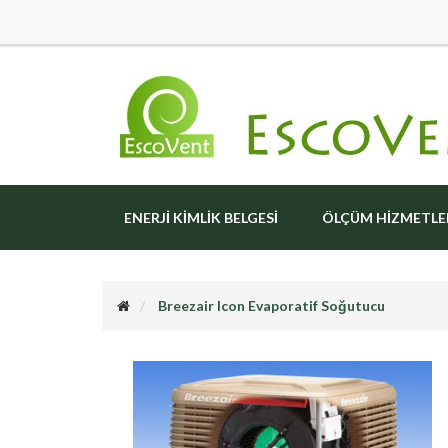
ENERJI KIMLIK BELGESI
ÖLÇÜM HIZMETLE
Breezair Icon Evaporatif Soğutucu