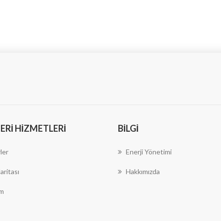
RI HIZMETLERI
BILGI
ler
Enerji Yönetimi
aritası
Hakkımızda
im