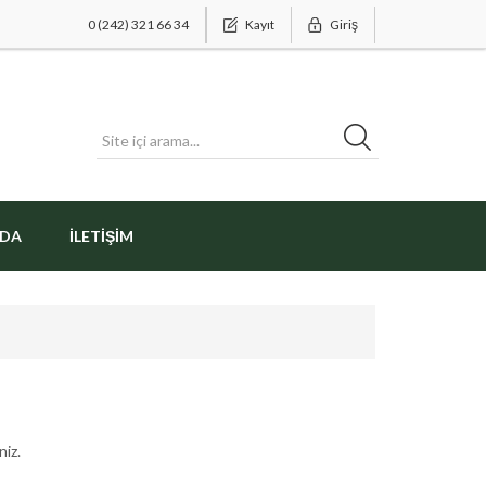
0 (242) 321 66 34
Kayıt
Giriş
ZDA
İLETIŞIM
niz.