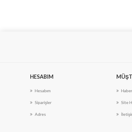
HESABIM
MÜŞTE
Hesabım
Haber
Siparişler
Site H
Adres
İletiş