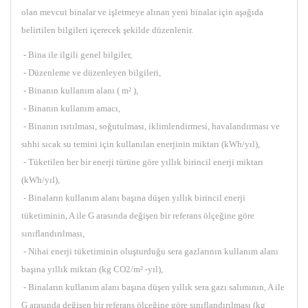
olan mevcut binalar ve işletmeye alınan yeni binalar için aşağıda
belirtilen bilgileri içerecek şekilde düzenlenir.
- Bina ile ilgili genel bilgiler,
- Düzenleme ve düzenleyen bilgileri,
- Binanın kullanım alanı ( m² ),
- Binanın kullanım amacı,
- Binanın ısıtılması, soğutulması, iklimlendirmesi, havalandırması ve
sıhhi sıcak su temini için kullanılan enerjinin miktarı (kWh/yıl),
- Tüketilen her bir enerji türüne göre yıllık birincil enerji miktarı
(kWh/yıl),
- Binaların kullanım alanı başına düşen yıllık birincil enerji
tüketiminin, A ile G arasında değişen bir referans ölçeğine göre
sınıflandırılması,
- Nihai enerji tüketiminin oluşturduğu sera gazlarının kullanım alanı
başına yıllık miktarı (kg CO2/m² -yıl),
- Binaların kullanım alanı başına düşen yıllık sera gazı salımının, A ile
G arasında değişen bir referans ölçeğine göre sınıflandırılması (kg