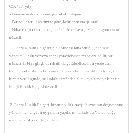
CO2/ m² -yıl),
- Binanın aydınlatma enerjisi tüketim değeri,
- Birincil enerji tüketimine göre, belirlenen enerji sınıfı,
- Nihai enerji tüketimine göre, belirlenen sera gazları emisyonu sınıfı
gösterilir.
1- Enerji Kimlik Belgesinin bir nüshası bina sahibi, yöneticisi,
yönetim kurulu ve/veya enerji yöneticisince muhafaza edilir, bir
nüshası da bina girişinde rahatlıkla görülebilecek bir yerde asılı
bulundurulur. Ayrıca bina veya bağımsız bölüm satıldığında veya
kiraya verildiğinde, mal sahibi tarafından alıcı veya kiracıya binanın
Enerji Kimlik Belgesi de verilir.
2- Enerji Kimlik Belgesi, binanın yıllık enerji ihtiyacının değişmesine
yönelik herhangi bir uygulama yapılması halinde bu Yönetmeliğe
uygun olacak şekilde yenilenir.