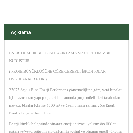
Açıklama
ENERJİ KİMLİK BELGESİ HAZIRLAMA M2 ÜCRETİMİZ 30
KURUŞTUR.
( PROJE BÜYÜKLÜĞÜNE GÖRE GEREKLİ İSKONTOLAR
UYGULANACAKTIR )
27075 Sayılı Bina Enerji Performans yönetmeliğine göre, yeni binalar
için hazırlanan yapı projeleri kapsamında proje müellifleri tarafından ,
mevcut binalar için ise 1000 m² ve üzeri olması şartına göre Enerji
Kimlik belgesi düzenlenir.
Enerji kimlik belgesinde binanın enerji ihtiyacı, yalıtım özellikleri,
ısıtma ve/veya soğutma sistemlerinin verimi ve binanın enerji tüketim