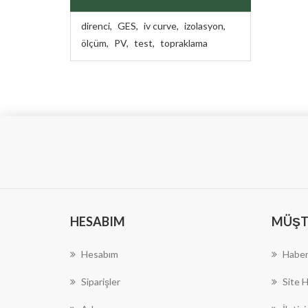
direnci
,
GES
,
iv curve
,
izolasyon
,
ölçüm
,
PV
,
test
,
topraklama
HESABIM
MÜŞTE
Hesabım
Haber
Siparişler
Site H