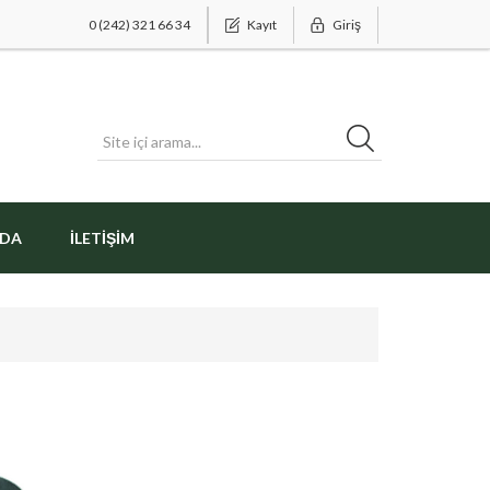
0 (242) 321 66 34
Kayıt
Giriş
ZDA
İLETIŞIM