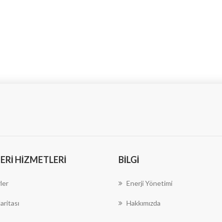
RI HIZMETLERI
BILGI
ler
Enerji Yönetimi
aritası
Hakkımızda