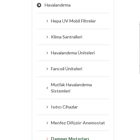
Havalandırma
Hepa UV Mobil Filtreler
Klima Santralleri
Havalandırma Üniteleri
Fancoil Üniteleri
Mutfak Havalandırma
Sistemleri
Duman Tahliye
Damper Motorları
Isıtıcı Cihazlar
Menfez-Difüzör-Anemostat
Damper Motorları