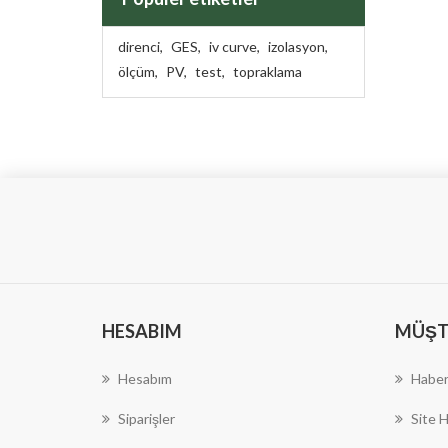
direnci
,
GES
,
iv curve
,
izolasyon
,
ölçüm
,
PV
,
test
,
topraklama
HESABIM
MÜŞTE
Hesabım
Haber
Siparişler
Site H