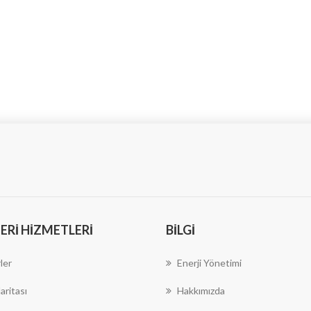
RI HIZMETLERI
BILGI
ler
Enerji Yönetimi
aritası
Hakkımızda