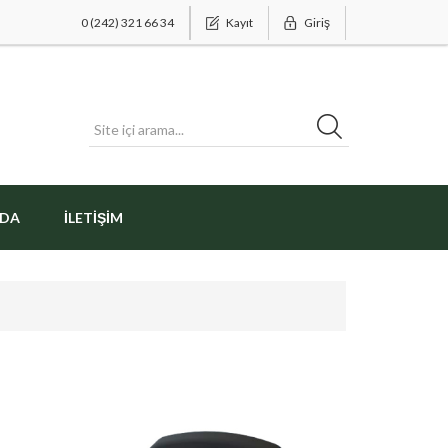
0 (242) 321 66 34
Kayıt
Giriş
ZDA
İLETIŞIM