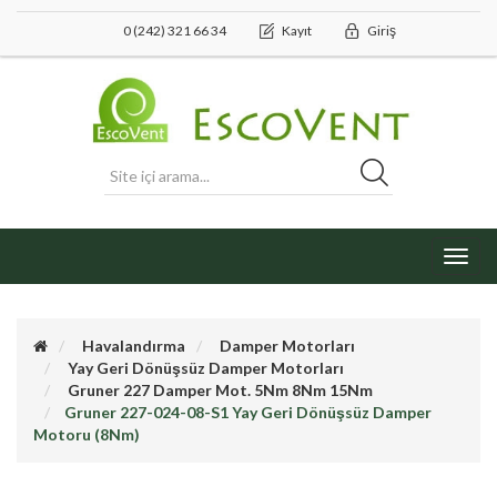
0 (242) 321 66 34
Kayıt
Giriş
Toggl
navig
Havalandırma
Damper Motorları
Yay Geri Dönüşsüz Damper Motorları
Gruner 227 Damper Mot. 5Nm 8Nm 15Nm
Gruner 227-024-08-S1 Yay Geri Dönüşsüz Damper
Motoru (8Nm)