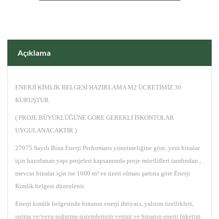
Açıklama
ENERJİ KİMLİK BELGESİ HAZIRLAMA M2 ÜCRETİMİZ 30
KURUŞTUR.
( PROJE BÜYÜKLÜĞÜNE GÖRE GEREKLİ İSKONTOLAR
UYGULANACAKTIR )
27075 Sayılı Bina Enerji Performans yönetmeliğine göre, yeni binalar
için hazırlanan yapı projeleri kapsamında proje müellifleri tarafından ,
mevcut binalar için ise 1000 m² ve üzeri olması şartına göre Enerji
Kimlik belgesi düzenlenir.
Enerji kimlik belgesinde binanın enerji ihtiyacı, yalıtım özellikleri,
ısıtma ve/veya soğutma sistemlerinin verimi ve binanın enerji tüketim