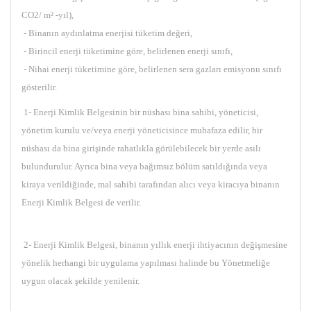
CO2/ m² -yıl),
- Binanın aydınlatma enerjisi tüketim değeri,
- Birincil enerji tüketimine göre, belirlenen enerji sınıfı,
- Nihai enerji tüketimine göre, belirlenen sera gazları emisyonu sınıfı
gösterilir.
1- Enerji Kimlik Belgesinin bir nüshası bina sahibi, yöneticisi,
yönetim kurulu ve/veya enerji yöneticisince muhafaza edilir, bir
nüshası da bina girişinde rahatlıkla görülebilecek bir yerde asılı
bulundurulur. Ayrıca bina veya bağımsız bölüm satıldığında veya
kiraya verildiğinde, mal sahibi tarafından alıcı veya kiracıya binanın
Enerji Kimlik Belgesi de verilir.
2- Enerji Kimlik Belgesi, binanın yıllık enerji ihtiyacının değişmesine
yönelik herhangi bir uygulama yapılması halinde bu Yönetmeliğe
uygun olacak şekilde yenilenir.