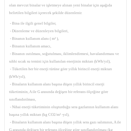
olan mevcut binalar ve işletmeye alınan yeni binalar için aşağıda
belirtilen bilgileri içerecek şekilde düzenlenir.
- Bina ile ilgili genel bilgiler,
- Düzenleme ve düzenleyen bilgileri,
- Binanın kullanım alanı ( m² ),
- Binanın kullanım amacı,
- Binanın ısıtılması, soğutulması, iklimlendirmesi, havalandırması ve
sıhhi sıcak su temini için kullanılan enerjinin miktarı (kWh/yıl),
- Tüketilen her bir enerji türüne göre yıllık birincil enerji miktarı
(kWh/yıl),
- Binaların kullanım alanı başına düşen yıllık birincil enerji
tüketiminin, A ile G arasında değişen bir referans ölçeğine göre
sınıflandırılması,
- Nihai enerji tüketiminin oluşturduğu sera gazlarının kullanım alanı
başına yıllık miktarı (kg CO2/m² -yıl),
- Binaların kullanım alanı başına düşen yıllık sera gazı salımının, A ile
G arasında değişen bir referans ölçeğine göre sınıflandırılması (kg