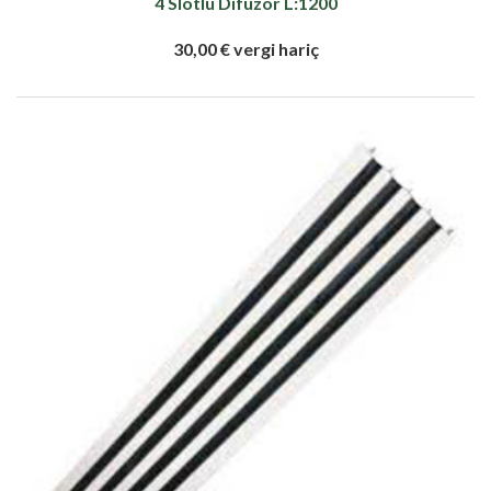
4 Slotlu Difüzör L:1200
30,00 € vergi hariç