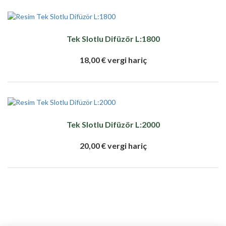
Tek Slotlu Difüzör L:1800
18,00 € vergi hariç
Tek Slotlu Difüzör L:2000
20,00 € vergi hariç