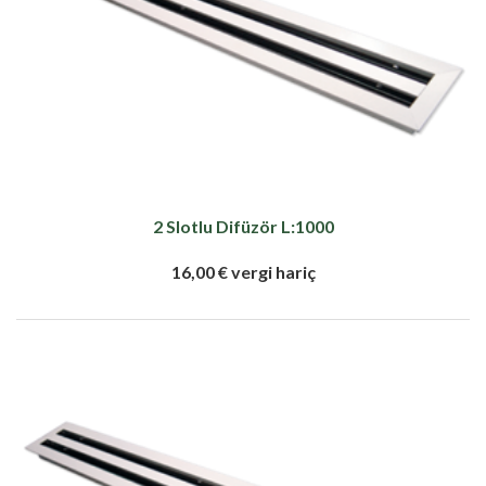
2 Slotlu Difüzör L:1000
16,00 € vergi hariç