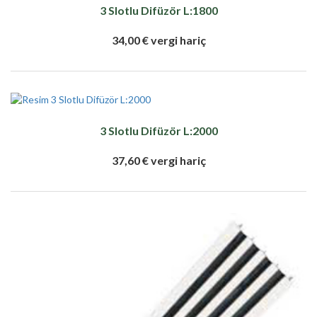
3 Slotlu Difüzör L:1800
34,00 € vergi hariç
3 Slotlu Difüzör L:2000
37,60 € vergi hariç