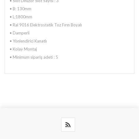
• Slot Difüzör Slot Sayısı : 3
•
B: 130mm
•
L:1800mm
•
Ral 9016 Elektrostatik Toz Fırın Boyalı
•
Damperli
•
Yönlendirici Kanatlı
•
Kolay Montaj
•
Minimum sipariş adeti : 5