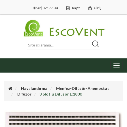
0 (242) 321 66 34
Kayıt
Giriş
Toggl
navig
Havalandırma
Menfez-Difüzör-Anemostat
Difüzör
3 Slotlu Difüzör L:1800