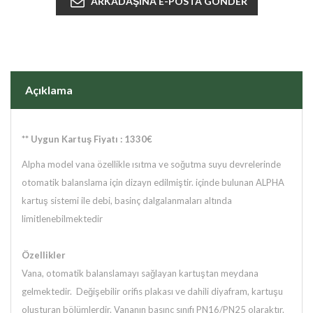
Açıklama
** Uygun Kartuş Fiyatı : 1330€
Alpha model vana özellikle ısıtma ve soğutma suyu devrelerinde
otomatik balanslama için dizayn edilmiştir. içinde bulunan ALPHA
kartuş sistemi ile debi, basinç dalgalanmaları altında
limitlenebilmektedir
Özellikler
Vana, otomatik balanslamayı sağlayan kartuştan meydana
gelmektedir. Değişebilir orifis plakası ve dahili diyafram, kartuşu
oluşturan bölümlerdir. Vananın basınç sınıfı PN16/PN25 olaraktır.