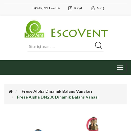
0 (242) 321 66 34
Kayıt
Giriş
Toggl
navig
Frese Alpha Dinamik Balans Vanaları
Frese Alpha DN200 Dinamik Balans Vanası