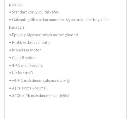
plakaları
• Standart koruyucu tel kafes
• Galvaniz çelik sacdan mamul ve siyah polyester boyalı fan
kanatları
• Epoksi polyester boyalı motor gövdesi
• Pratik ve kolay montaj
• Monofaze motor
• Class B yalıtım
• IP40 sınıfı koruma
• Hız kontrolü
• +40°C maksimum çalışma sıcaklığı
• Aşırı ısınma korumalı
• 3400 m³/h maksimumhava debisi