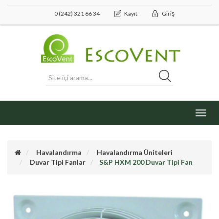
0 (242) 321 66 34
Kayıt
Giriş
Toggl
navig
Havalandırma
Havalandırma Üniteleri
Duvar Tipi Fanlar
S&P HXM 200 Duvar Tipi Fan