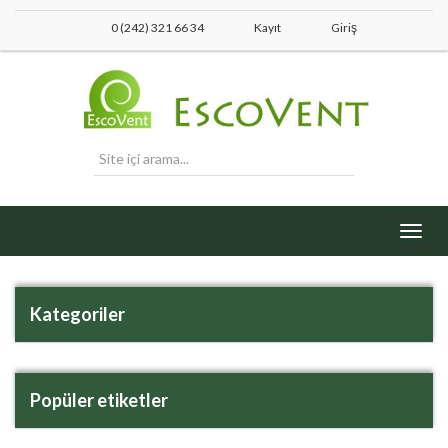
0 (242) 321 66 34
Kayıt
Giriş
Toggl
navig
Kategoriler
Popüler etiketler