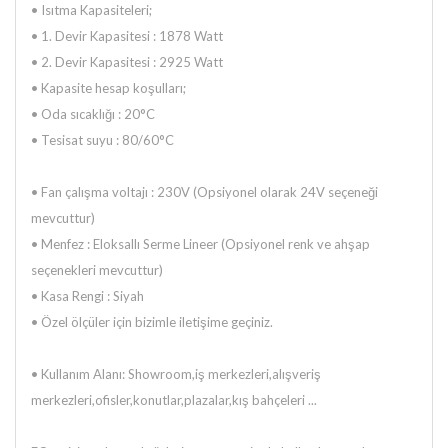
•
Isıtma Kapasiteleri;
•
1. Devir Kapasitesi : 1878 Watt
•
2. Devir Kapasitesi : 2925 Watt
• Kapasite hesap koşulları;
•
Oda sıcaklığı : 20°C
• T
esisat suyu : 80/60°C
•
Fan çalışma voltajı : 230V (Opsiyonel olarak 24V seçeneği
mevcuttur)
•
Menfez : Eloksallı Serme Lineer (Opsiyonel renk ve ahşap
seçenekleri mevcuttur)
•
Kasa Rengi : Siyah
•
Özel ölçüler için bizimle iletişime geçiniz.
•
Kullanım Alanı: Showroom,iş merkezleri,alışveriş
merkezleri,ofisler,konutlar,plazalar,kış bahçeleri ...