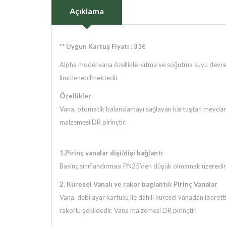
Açıklama
** Uygun Kartuş Fiyatı : 31€
Alpha model vana özellikle ısıtma ve soğutma suyu devrel
limitlenebilmektedir
Özellikler
Vana, otomatik balanslamayı sağlayan kartuştan meydana ge
malzemesi DR pirinçtir.
1.Pirinç vanalar dişi/dişi bağlantı
Basinç sınıflandırması PN25’den düşük olmamak üzeredir.
2. Küresel Vanalı ve rakor baglantılı Pirinç Vanalar
Vana, debi ayar kartusu ile dahili küresel vanadan ibarett
rakorlu şekildedir. Vana malzemesi DR pirinçtir.