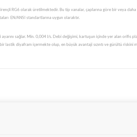
 RG6 olarak üretilmektedir. Bu tip vanalar, çaplarına göre bir veya daha fazl
ları EN/ANSI standartlarına uygun olaraktır.
 ayarını sağlar. Min. 0,004 l/s. Debi değişimi, kartuşun içinde yer alan orifis p
bir lastik diyafram içermekte olup, en büyük avantaji sızıntı ve gürültü riskini 