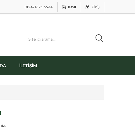
0 (242) 321 66 34
Kayıt
Giriş
ZDA
İLETIŞIM
ı
niz.