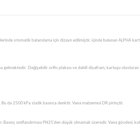
erinde otomatik balanslama için dizayn edilmiştir. içinde bulunan ALPHA kartuş
lmektedir. Değişebilir orifis plakası ve dahili diyafram, kartuşu olusturan b
 Bu da 2500 kPa statik basınca denktir. Vana malzemesi DR pirinçtir.
ir. Basınç sınıflandırması PN25’den düşük olmamak üzeredir. Vana gövdesi, kolay 