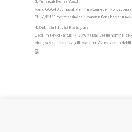
3. Yumuşak Demir Vanalar
Vana, GGG40 yumuşak demir malzemeden, korozyona dirençli
PN16/PN25 mertebesindedir. Vananın flanş bağlantı nokta
4. Debi Limitleyici Kartuşları
Debi limitleyici kartuş +/- 10% hassasiyet ile nominal debi
pirinç veya paslanmaz çelik olaraktır. Ayrıca kartuş dahili 