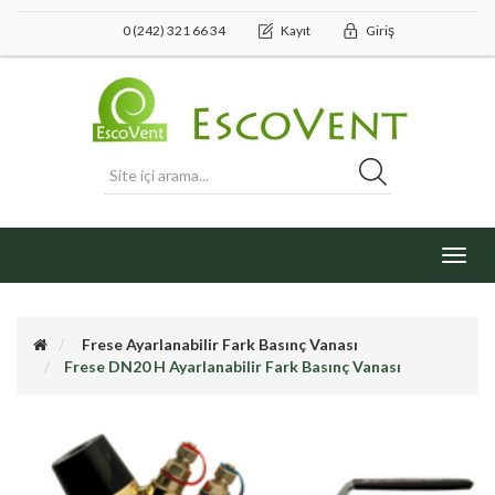
0 (242) 321 66 34
Kayıt
Giriş
Toggl
navig
Frese Ayarlanabilir Fark Basınç Vanası
Frese DN20 H Ayarlanabilir Fark Basınç Vanası