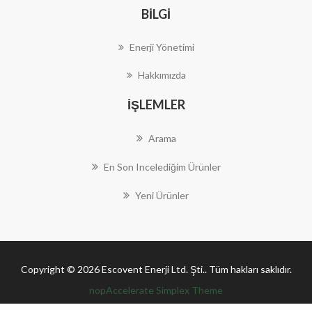
BILGI
Enerji Yönetimi
Hakkımızda
İŞLEMLER
Arama
En Son Incelediğim Ürünler
Yeni Ürünler
Copyright © 2026 Escovent Enerji Ltd. Şti.. Tüm hakları saklıdır.
nopAccelerate Simplex Theme
Theme by
nopAccelerate