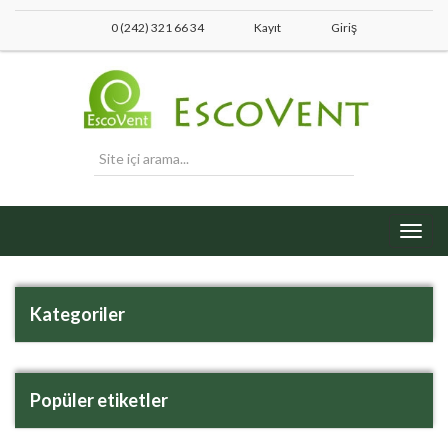
0 (242) 321 66 34
Kayıt
Giriş
Toggl
navig
Kategoriler
Popüler etiketler