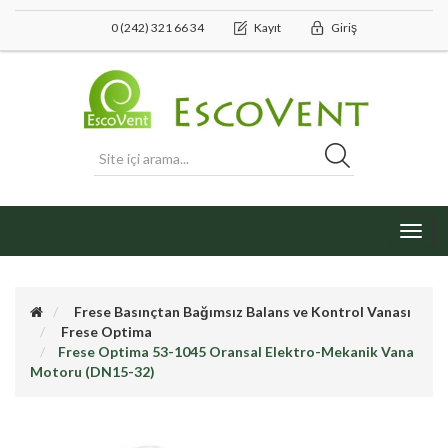
0 (242) 321 66 34
Kayıt
Giriş
Toggl
navig
Frese Basınçtan Bağımsız Balans ve Kontrol Vanası
Frese Optima
Frese Optima 53-1045 Oransal Elektro-Mekanik Vana
Motoru (DN15-32)