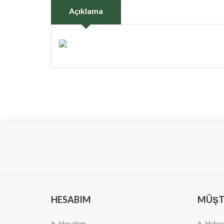
Açıklama
HESABIM
MÜŞTE
Hesabım
Haber