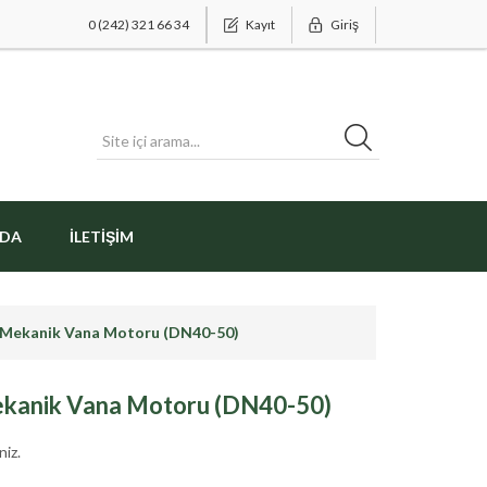
0 (242) 321 66 34
Kayıt
Giriş
ZDA
İLETIŞIM
o-Mekanik Vana Motoru (DN40-50)
ekanik Vana Motoru (DN40-50)
niz.