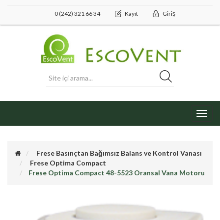
0 (242) 321 66 34
Kayıt
Giriş
Toggl
navig
Frese Basınçtan Bağımsız Balans ve Kontrol Vanası
Frese Optima Compact
Frese Optima Compact 48-5523 Oransal Vana Motoru