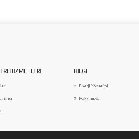
RI HIZMETLERI
BILGI
ler
Enerji Yönetimi
aritası
Hakkımızda
im