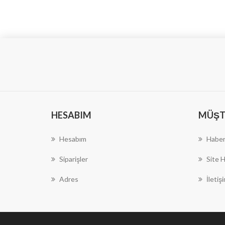
HESABIM
MÜŞTE
Hesabım
Haber
Siparişler
Site H
Adres
İletiş