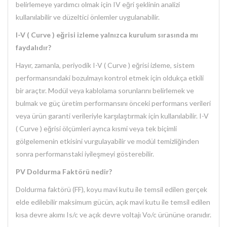
belirlemeye yardımcı olmak için IV eğri şeklinin analizi
kullanılabilir ve düzeltici önlemler uygulanabilir.
I-V ( Curve ) eğrisi izleme yalnızca kurulum sırasında mı
faydalıdır?
Hayır, zamanla, periyodik I-V ( Curve ) eğrisi izleme, sistem
performansındaki bozulmayı kontrol etmek için oldukça etkili
bir araçtır. Modül veya kablolama sorunlarını belirlemek ve
bulmak ve güç üretim performansını önceki performans verileri
veya ürün garanti verileriyle karşılaştırmak için kullanılabilir. I-V
( Curve ) eğrisi ölçümleri ayrıca kısmi veya tek biçimli
gölgelemenin etkisini vurgulayabilir ve modül temizliğinden
sonra performanstaki iyileşmeyi gösterebilir.
PV Doldurma Faktörü nedir?
Doldurma faktörü (FF), koyu mavi kutu ile temsil edilen gerçek
elde edilebilir maksimum gücün, açık mavi kutu ile temsil edilen
kısa devre akımı Is/c ve açık devre voltajı Vo/c ürününe oranıdır.