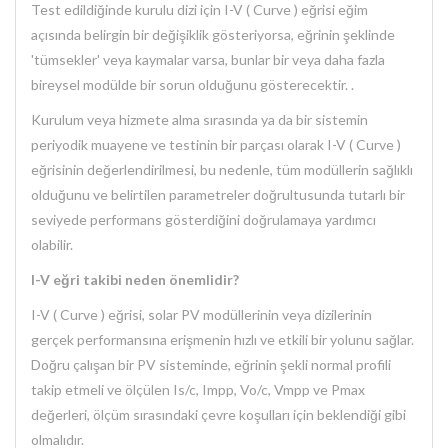
Test edildiğinde kurulu dizi için I-V ( Curve ) eğrisi eğim
açısında belirgin bir değişiklik gösteriyorsa, eğrinin şeklinde
'tümsekler' veya kaymalar varsa, bunlar bir veya daha fazla
bireysel modülde bir sorun olduğunu gösterecektir. .
Kurulum veya hizmete alma sırasında ya da bir sistemin
periyodik muayene ve testinin bir parçası olarak I-V ( Curve )
eğrisinin değerlendirilmesi, bu nedenle, tüm modüllerin sağlıklı
olduğunu ve belirtilen parametreler doğrultusunda tutarlı bir
seviyede performans gösterdiğini doğrulamaya yardımcı
olabilir.
I-V eğri takibi neden önemlidir?
I-V ( Curve ) eğrisi, solar PV modüllerinin veya dizilerinin
gerçek performansına erişmenin hızlı ve etkili bir yolunu sağlar.
Doğru çalışan bir PV sisteminde, eğrinin şekli normal profili
takip etmeli ve ölçülen Is/c, Impp, Vo/c, Vmpp ve Pmax
değerleri, ölçüm sırasındaki çevre koşulları için beklendiği gibi
olmalıdır.