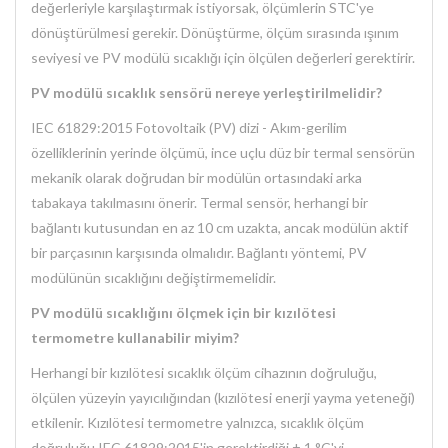
değerleriyle karşılaştırmak istiyorsak, ölçümlerin STC'ye
dönüştürülmesi gerekir. Dönüştürme, ölçüm sırasında ışınım
seviyesi ve PV modülü sıcaklığı için ölçülen değerleri gerektirir.
PV modülü sıcaklık sensörü nereye yerleştirilmelidir?
IEC 61829:2015 Fotovoltaik (PV) dizi - Akım-gerilim
özelliklerinin yerinde ölçümü, ince uçlu düz bir termal sensörün
mekanik olarak doğrudan bir modülün ortasındaki arka
tabakaya takılmasını önerir. Termal sensör, herhangi bir
bağlantı kutusundan en az 10 cm uzakta, ancak modülün aktif
bir parçasının karşısında olmalıdır. Bağlantı yöntemi, PV
modülünün sıcaklığını değiştirmemelidir.
PV modülü sıcaklığını ölçmek için bir kızılötesi
termometre kullanabilir miyim?
Herhangi bir kızılötesi sıcaklık ölçüm cihazının doğruluğu,
ölçülen yüzeyin yayıcılığından (kızılötesi enerji yayma yeteneği)
etkilenir. Kızılötesi termometre yalnızca, sıcaklık ölçüm
doğruluğu IEC 61829:2015'in gerektirdiği ± 1 °C'yi