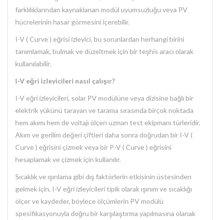
farklılıklarından kaynaklanan modül uyumsuzluğu veya PV
hücrelerinin hasar görmesini içerebilir.
I-V ( Curve ) eğrisi izleyici, bu sorunlardan herhangi birini
tanımlamak, bulmak ve düzeltmek için bir teşhis aracı olarak
kullanılabilir.
I-V eğri izleyicileri nasıl çalışır?
I-V eğri izleyicileri, solar PV modülüne veya dizisine bağlı bir
elektrik yükünü tarayan ve tarama sırasında birçok noktada
hem akımı hem de voltajı ölçen uzman test ekipmanı türleridir.
Akım ve gerilim değeri çiftleri daha sonra doğrudan bir I-V (
Curve ) eğrisini çizmek veya bir P-V ( Curve ) eğrisini
hesaplamak ve çizmek için kullanılır.
Sıcaklık ve ışınlama gibi dış faktörlerin etkisinin üstesinden
gelmek için, I-V eğri izleyicileri tipik olarak ışınım ve sıcaklığı
ölçer ve kaydeder, böylece ölçümlerin PV modülü
spesifikasyonuyla doğru bir karşılaştırma yapılmasına olanak