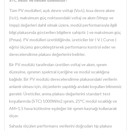
STC nedir ve neden önemlidir?
Tüm PV modülleri, açık devre voltajı (Vo/c), kısa devre akımı
(Is/c), maksimum güç noktasındaki voltaj ve akım (Vmpp ve
Impp) değerleri dahil olmak üzere, modül performansıyla ilgili
bilgi plakasında gösterilen bilgilere sahiptir. ) ve maksimum güç
(Pmax). PV modülleri üretildiğinde, üreticiler bir I-V ( Curve )
eğrisi ölçümü gerçekleştirerek performansı kontrol eder ve
derecelendirme plakası değerlerini belirler.
Bir PV modülü tarafından üretilen voltaj ve akım, ışınım
düzeyine, ışınımın spektral içeriğine ve modül sıcaklığına
bağlıdır. Bir PV modülü derecelendirme plakasındaki verilerin
anlamlı olması için, ölçümlerin yapıldığı andaki koşulları bilmemiz
gerekir. Üreticiler, anma plakası değerlerini standart test
koşullarında (STC) 1000W/m2 ışınım, 25°C modül sıcaklığı ve
AM=1,5 hava kütlesine eşdeğer bir ışınım kaynağı kullanarak
ölçer.
Sahada ölçülen performans verilerini doğrudan tip plakası