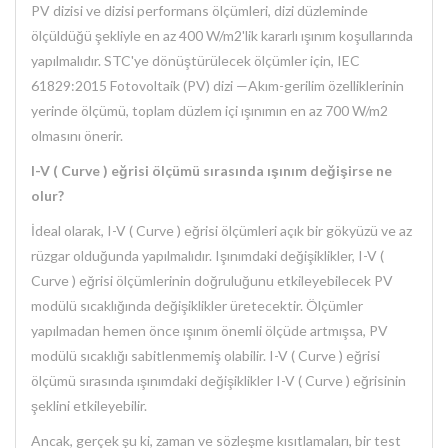
PV dizisi ve dizisi performans ölçümleri, dizi düzleminde
ölçüldüğü şekliyle en az 400 W/m2'lik kararlı ışınım koşullarında
yapılmalıdır. STC'ye dönüştürülecek ölçümler için, IEC
61829:2015 Fotovoltaik (PV) dizi —Akım-gerilim özelliklerinin
yerinde ölçümü, toplam düzlem içi ışınımın en az 700 W/m2
olmasını önerir.
I-V ( Curve ) eğrisi ölçümü sırasında ışınım değişirse ne
olur?
İdeal olarak, I-V ( Curve ) eğrisi ölçümleri açık bir gökyüzü ve az
rüzgar olduğunda yapılmalıdır. Işınımdaki değişiklikler, I-V (
Curve ) eğrisi ölçümlerinin doğruluğunu etkileyebilecek PV
modülü sıcaklığında değişiklikler üretecektir. Ölçümler
yapılmadan hemen önce ışınım önemli ölçüde artmışsa, PV
modülü sıcaklığı sabitlenmemiş olabilir. I-V ( Curve ) eğrisi
ölçümü sırasında ışınımdaki değişiklikler I-V ( Curve ) eğrisinin
şeklini etkileyebilir.
Ancak, gerçek şu ki, zaman ve sözleşme kısıtlamaları, bir test