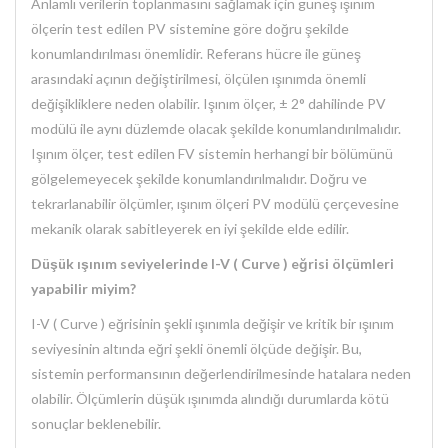
Anlamlı verilerin toplanmasını sağlamak için güneş ışınım
ölçerin test edilen PV sistemine göre doğru şekilde
konumlandırılması önemlidir. Referans hücre ile güneş
arasındaki açının değiştirilmesi, ölçülen ışınımda önemli
değişikliklere neden olabilir. Işınım ölçer, ± 2° dahilinde PV
modülü ile aynı düzlemde olacak şekilde konumlandırılmalıdır.
Işınım ölçer, test edilen FV sistemin herhangi bir bölümünü
gölgelemeyecek şekilde konumlandırılmalıdır. Doğru ve
tekrarlanabilir ölçümler, ışınım ölçeri PV modülü çerçevesine
mekanik olarak sabitleyerek en iyi şekilde elde edilir.
Düşük ışınım seviyelerinde I-V ( Curve ) eğrisi ölçümleri
yapabilir miyim?
I-V ( Curve ) eğrisinin şekli ışınımla değişir ve kritik bir ışınım
seviyesinin altında eğri şekli önemli ölçüde değişir. Bu,
sistemin performansının değerlendirilmesinde hatalara neden
olabilir. Ölçümlerin düşük ışınımda alındığı durumlarda kötü
sonuçlar beklenebilir.