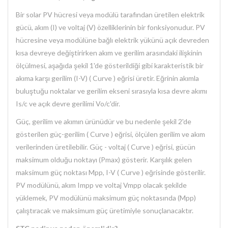
Bir solar PV hücresi veya modülü tarafından üretilen elektrik
gücü, akım (I) ve voltaj (V) özelliklerinin bir fonksiyonudur. PV
hücresine veya modülüne bağlı elektrik yükünü açık devreden
kısa devreye değiştirirken akım ve gerilim arasındaki ilişkinin
ölçülmesi, aşağıda şekil 1'de gösterildiği gibi karakteristik bir
akıma karşı gerilim (I-V) ( Curve ) eğrisi üretir. Eğrinin akımla
buluştuğu noktalar ve gerilim ekseni sırasıyla kısa devre akımı
Is/c ve açık devre gerilimi Vo/c'dir.
Güç, gerilim ve akımın ürünüdür ve bu nedenle şekil 2'de
gösterilen güç-gerilim ( Curve ) eğrisi, ölçülen gerilim ve akım
verilerinden üretilebilir. Güç - voltaj ( Curve ) eğrisi, gücün
maksimum olduğu noktayı (Pmax) gösterir. Karşılık gelen
maksimum güç noktası Mpp, I-V ( Curve ) eğrisinde gösterilir.
PV modülünü, akım Impp ve voltaj Vmpp olacak şekilde
yüklemek, PV modülünü maksimum güç noktasında (Mpp)
çalıştıracak ve maksimum güç üretimiyle sonuçlanacaktır.