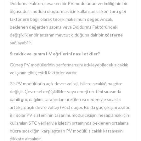
Doldurma Faktörü, esasen bir PV modülünün verimliliğinin bir
ölçüsüdür; modülü oluşturmak için kullanılan silikon türü gibi
faktörlere bağlı olarak teorik maksimum değer. Ancak,
beklenen değerden sapma veya Doldurma Faktöründeki
değişiklikler bir arızanın mevcut olduğuna dair bir gösterge
sağlayabilir.
Sıcaklık ve ışınım I-V eğrilerini nasıl etkiler?
Güneş PV modüllerinin performansını etkileyebilecek sıcaklık
ve ışınım gibi çeşitli faktörler vardır.
Bir PV modülünün açık devre voltajı, hücre sıcaklığına göre
değişir. Çevresel değişiklikler veya enerji üretimi sırasında
dahili güç dağılımı tarafından üretilen ısı nedeniyle sıcaklık
arttıkça, açık devre voltajı (Voc) düşer. Bu da güç çıkışını azaltır.
Bir solar PV sisteminin tasarımı, modül çıkışını hesaplamak için
kullanılan STC verileriyle işletim ortamında beklenen ortalama
hücre sıcaklığını karşılaştıran PV modülü sıcaklık katsayısını
dikkate almalıdır.