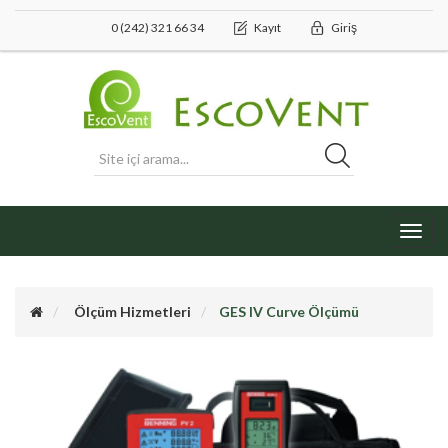
0 (242) 321 66 34
Kayıt
Giriş
Toggl
navig
Ölçüm Hizmetleri
GES IV Curve Ölçümü