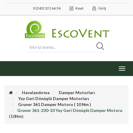
0 (242) 321 66 34
Kayıt
Giriş
Toggl
navig
Havalandırma
Damper Motorları
Yay Geri Dönüşlü Damper Motorları
Gruner 361 Damper Motoru ( 10 Nm )
Gruner 361-230-10 Yay Geri Dönüşlü Damper Motoru
(10Nm)