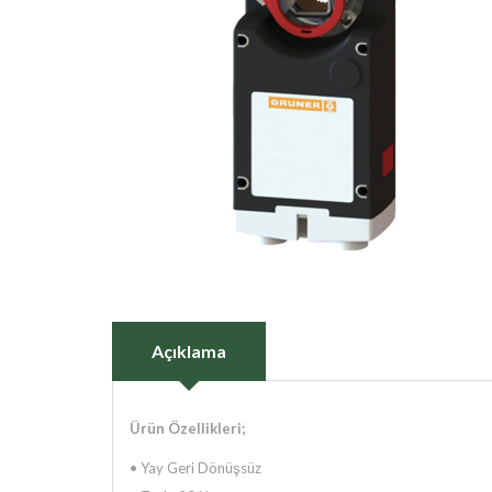
Açıklama
Ürün Özellikleri;
• Yay Geri Dönüşsüz