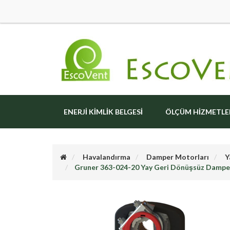
ENERJI KIMLIK BELGESI
ÖLÇÜM HIZMETLE
Havalandırma
Damper Motorları
Y
Gruner 363-024-20 Yay Geri Dönüşsüz Damp