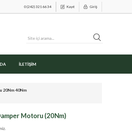
0 (242) 321 66 34
Kayıt
Giriş
ZDA
İLETIŞIM
ru 20Nm 40Nm
 Damper Motoru (20Nm)
niz.