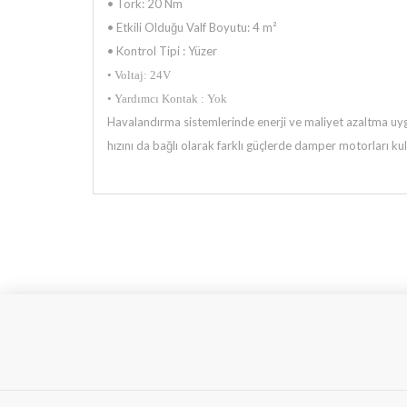
• Tork: 20 Nm
• Etkili Olduğu Valf Boyutu: 4 m²
• Kontrol Tipi : Yüzer
• Voltaj: 24V
• Yardımcı Kontak : Yok
Havalandırma sistemlerinde enerji ve maliyet azaltma uyg
hızını da bağlı olarak farklı güçlerde damper motorları ku