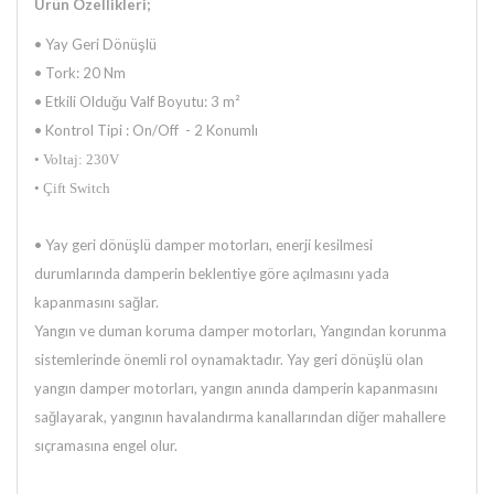
Ürün Özellikleri;
• Yay Geri Dönüşlü
• Tork: 20 Nm
• Etkili Olduğu Valf Boyutu: 3 m²
• Kontrol Tipi : On/Off - 2 Konumlı
• Voltaj: 230V
• Çift Switch
•
Yay geri dönüşlü damper motorları, enerji kesilmesi
durumlarında damperin beklentiye göre açılmasını yada
kapanmasını
sağlar.
Yangın ve duman koruma damper motorları, Yangından korunma
sistemlerinde önemli rol oynamaktadır. Yay geri dönüşlü
olan
yangın damper motorları, yangın anında damperin kapanmasını
sağlayarak, yangının havalandırma kanallarından diğer
mahallere
sıçramasına engel olur.