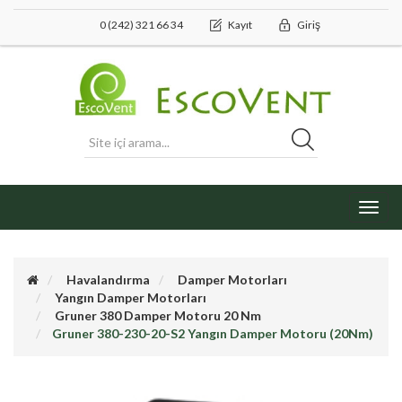
0 (242) 321 66 34
Kayıt
Giriş
Toggl
navig
Havalandırma
Damper Motorları
Yangın Damper Motorları
Gruner 380 Damper Motoru 20 Nm
Gruner 380-230-20-S2 Yangın Damper Motoru (20Nm)