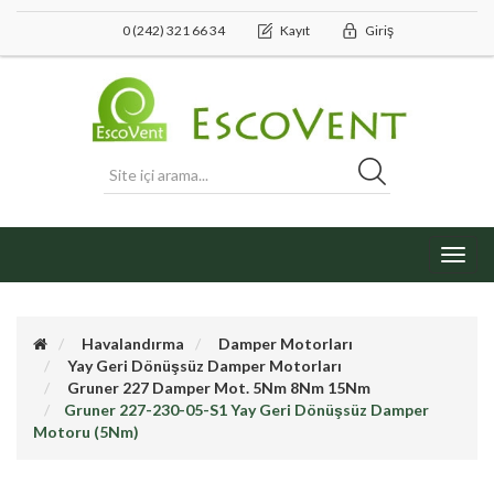
0 (242) 321 66 34
Kayıt
Giriş
Toggl
navig
Havalandırma
Damper Motorları
Yay Geri Dönüşsüz Damper Motorları
Gruner 227 Damper Mot. 5Nm 8Nm 15Nm
Gruner 227-230-05-S1 Yay Geri Dönüşsüz Damper
Motoru (5Nm)