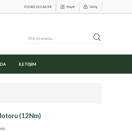
0 (242) 321 66 34
Kayıt
Giriş
ZDA
İLETIŞIM
Motoru (12Nm)
niz.