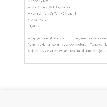
• Tork: 12 Nm
• Etkili Olduğu Valf Boyutu: 2 m²
• Kontrol Tipi : On/Off - 2 Konumlı
• Voltaj: 230V
• Çift Switch
•
Yay geri dönüşlü damper motorları, enerji kesilmesi d
Yangın ve duman koruma damper motorları, Yangından ko
sağlayarak, yangının havalandırma kanallarından diğer
ma