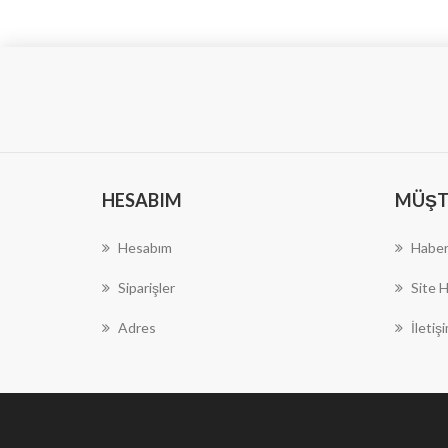
HESABIM
MÜŞTE
Hesabım
Haber
Siparişler
Site H
Adres
İletiş