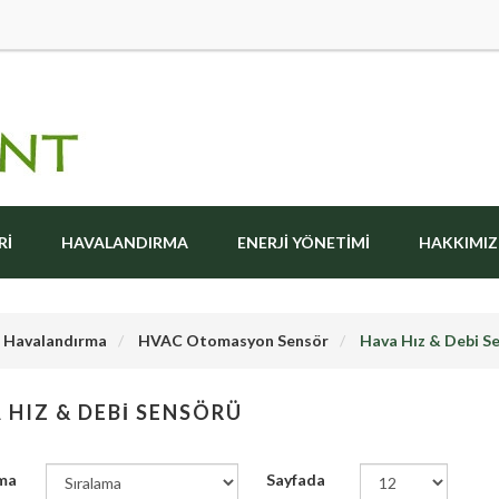
RI
HAVALANDIRMA
ENERJI YÖNETIMI
HAKKIMI
Havalandırma
HVAC Otomasyon Sensör
Hava Hız & Debi S
 HIZ & DEBI SENSÖRÜ
ma
Sayfada