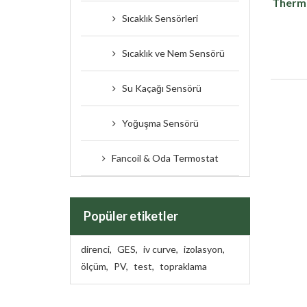
Therm
Sıcaklık Sensörleri
Sıcaklık ve Nem Sensörü
Su Kaçağı Sensörü
Yoğuşma Sensörü
Fancoil & Oda Termostat
Popüler etiketler
direnci
,
GES
,
iv curve
,
izolasyon
,
ölçüm
,
PV
,
test
,
topraklama