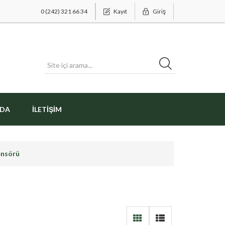
0 (242) 321 66 34
Kayıt
Giriş
ZDA
İLETIŞIM
ensörü