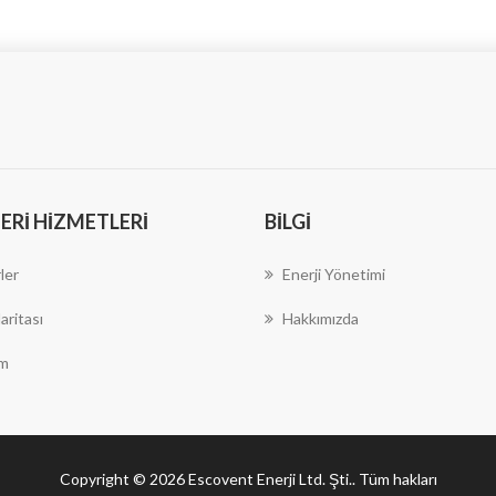
RI HIZMETLERI
BILGI
ler
Enerji Yönetimi
aritası
Hakkımızda
im
Copyright © 2026 Escovent Enerji Ltd. Şti.. Tüm hakları