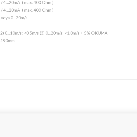
 ) / 4…20mA ( max. 400 Ohm )
 ) / 4…20mA ( max. 400 Ohm )
s veya 0...20m/s
(2)
0...10m/s: <0,5m/s
(3)
0...20m/s: <1,0m/s + 5% OKUMA
..190mm