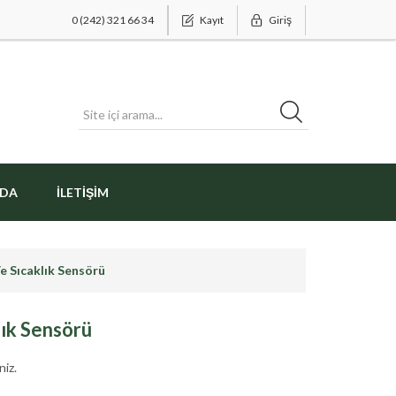
0 (242) 321 66 34
Kayıt
Giriş
ZDA
İLETIŞIM
 Sıcaklık Sensörü
ık Sensörü
niz.