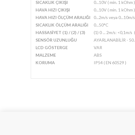
SICAKLIK ÇIKIŞI
0...10V ( min. 1 kOhm
HAVA HIZI ÇIKIŞI
0...10V ( min. 1 kOhm
HAVA HIZI ÖLÇÜM ARALIĞI
0...2m/s veya 0...10m/
SICAKLIK ÖLÇÜM ARALIĞI
0...50°C
HASSASİYET (1) / (2) / (3)
(1)
0 ... 2m/s: <0,1m/s
SENSÖR UZUNLUĞU
AYARLANABİLİR - 50
LCD GÖSTERGE
VAR
MALZEME
ABS
KORUMA
IP54 ( EN 60529 )