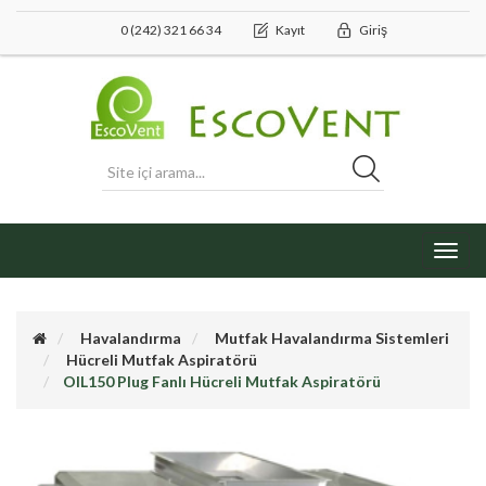
0 (242) 321 66 34
Kayıt
Giriş
Toggl
navig
Havalandırma
Mutfak Havalandırma Sistemleri
Hücreli Mutfak Aspiratörü
OIL150 Plug Fanlı Hücreli Mutfak Aspiratörü