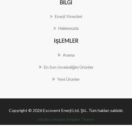
BILGI
Enerji Yönetimi
Hakkımızda
İŞLEMLER
Arama
En Son Incelediğim Ürünler
Yeni Ürünler
Copyright © 2026 Escovent Enerji Ltd. Şti.. Tüm hakları saklıdır.
nopAccelerate Simplex Theme
Theme by
nopAccelerate