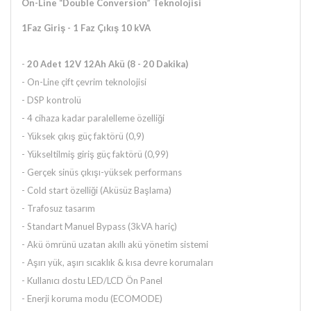
On-Line “Double Conversion” Teknolojisi
1Faz Giriş - 1 Faz Çıkış 10 kVA
-
20 Adet 12V 12Ah Akü (8 - 20 Dakika)
- On-Line çift çevrim teknolojisi
- DSP kontrolü
- 4 cihaza kadar paralelleme özelliği
- Yüksek çıkış güç faktörü (0,9)
- Yükseltilmiş giriş güç faktörü (0,99)
- Gerçek sinüs çıkışı-yüksek performans
- Cold start özelliği (Aküsüz Başlama)
- Trafosuz tasarım
- Standart Manuel Bypass (3kVA hariç)
- Akü ömrünü uzatan akıllı akü yönetim sistemi
- Aşırı yük, aşırı sıcaklık & kısa devre korumaları
- Kullanıcı dostu LED/LCD Ön Panel
- Enerji koruma modu (ECOMODE)