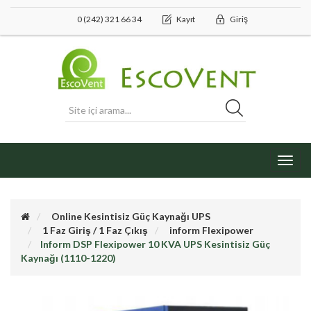
0 (242) 321 66 34
Kayıt
Giriş
Toggl
navig
Online Kesintisiz Güç Kaynağı UPS
1 Faz Giriş / 1 Faz Çıkış
inform Flexipower
Inform DSP Flexipower 10 KVA UPS Kesintisiz Güç
Kaynağı (1110-1220)