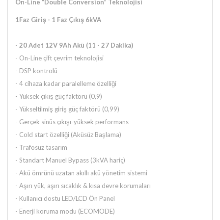
On-Line “Double Conversion” Teknolojisi
1Faz Giriş - 1 Faz Çıkış 6kVA
-
20 Adet 12V 9Ah Akü (11 - 27 Dakika)
- On-Line çift çevrim teknolojisi
- DSP kontrolü
- 4 cihaza kadar paralelleme özelliği
- Yüksek çıkış güç faktörü (0,9)
- Yükseltilmiş giriş güç faktörü (0,99)
- Gerçek sinüs çıkışı-yüksek performans
- Cold start özelliği (Aküsüz Başlama)
- Trafosuz tasarım
- Standart Manuel Bypass (3kVA hariç)
- Akü ömrünü uzatan akıllı akü yönetim sistemi
- Aşırı yük, aşırı sıcaklık & kısa devre korumaları
- Kullanıcı dostu LED/LCD Ön Panel
- Enerji koruma modu (ECOMODE)