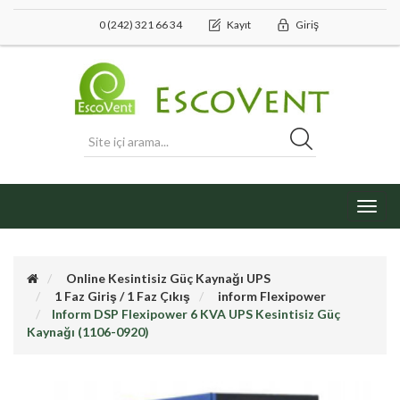
0 (242) 321 66 34
Kayıt
Giriş
Toggl
navig
Online Kesintisiz Güç Kaynağı UPS
1 Faz Giriş / 1 Faz Çıkış
inform Flexipower
Inform DSP Flexipower 6 KVA UPS Kesintisiz Güç
Kaynağı (1106-0920)