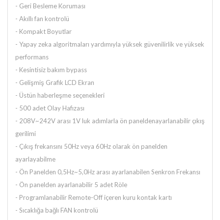
- Geri Besleme Koruması
- Akıllı fan kontrolü
- Kompakt Boyutlar
- Yapay zeka algoritmaları yardımıyla yüksek güvenilirlik ve yüksek
performans
- Kesintisiz bakım bypass
- Gelişmiş Grafik LCD Ekran
- Üstün haberleşme seçenekleri
-
500 adet Olay Hafızası
-
208V~242V arası 1V luk adımlarla ön panelden
ayarlanabilir çıkış
gerilimi
-
Çıkış frekansını 50Hz veya 60Hz olarak ön panelden
ayarlayabilme
-
Ön Panelden 0,5Hz~5,0Hz arası ayarlanabilen Senkron Frekansı
-
Ön panelden ayarlanabilir 5 adet Röle
-
Programlanabilir Remote-Off içeren kuru kontak kartı
-
Sıcaklığa bağlı FAN kontrolü