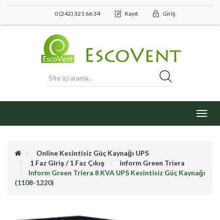
0 (242) 321 66 34
Kayıt
Giriş
Toggl
navig
Online Kesintisiz Güç Kaynağı UPS
1 Faz Giriş / 1 Faz Çıkış
inform Green Triera
Inform Green Triera 8 KVA UPS Kesintisiz Güç Kaynağı
(1108-1220)