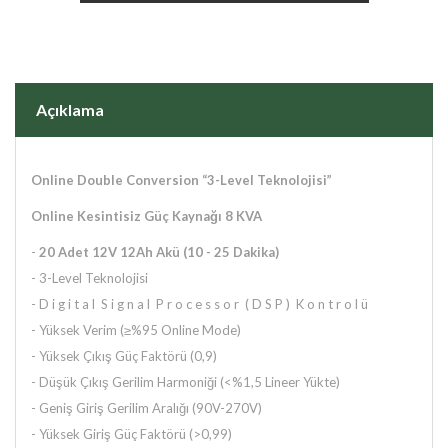
Açıklama
Online Double Conversion “3-Level Teknolojisi”
Online Kesintisiz Güç Kaynağı 8 KVA
-
20
Adet 12V 12Ah Akü (10 - 25 Dakika)
- 3-Level Teknolojisi
- D i g i t a l S i g n a l P r o c e s s o r ( D S P ) K o n t r o l ü
- Yüksek Verim (≥%95 Online Mode)
- Yüksek Çıkış Güç Faktörü (0,9)
- Düşük Çıkış Gerilim Harmoniği (<%1,5 Lineer Yükte)
- Geniş Giriş Gerilim Aralığı (90V-270V)
- Yüksek Giriş Güç Faktörü (>0,99)