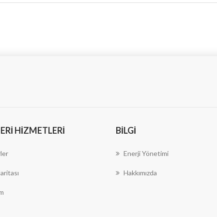
RI HIZMETLERI
BILGI
ler
Enerji Yönetimi
aritası
Hakkımızda
im