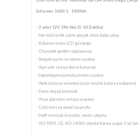
Line Interactive Teknoloji Gerçek Sinüs Dalga Çıkış
İnformer 1000-1
1000VA
-
2 adet 12V 7Ah Akü (5-10 Dakika)
- Her türlü kritik yükte gerçek sinüs dalga çıkışı
- Kullanımı kolay LCD gösterge
- Otomatik gerilim regülasyonu
- İletişim portu ve izleme yazılımı
- Aşırı yük ve kısa devre korumalı
- Haberleşme portu&yönetim yazılımı
- Akıllı batarya yönetimi (uzun ömürlü batarya kullanımı)
- Derin deşarj korumalı
- Arıza alarmları ve hata uyarıları
- Cold start ve enerji tasarrufu
- Hafif ve küçük boyutlar, sessiz çalışma
- ISO 9001, CE, ISO 14001 standartlarına uygun 2 yıl ta