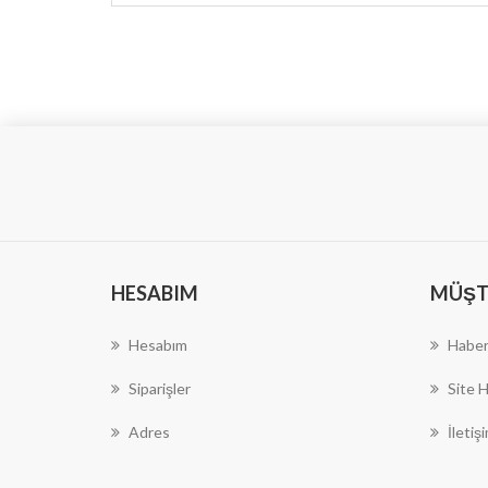
HESABIM
MÜŞTE
Hesabım
Haber
Siparişler
Site H
Adres
İletiş