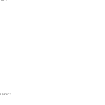
lı KGK
m garanti