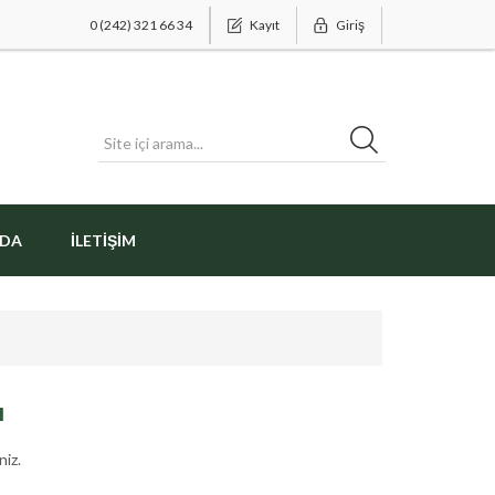
0 (242) 321 66 34
Kayıt
Giriş
ZDA
İLETIŞIM
ı
niz.