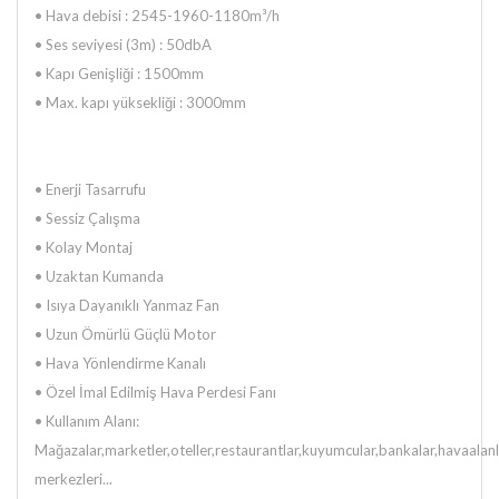
•
Hava debisi : 2545-1960-1180m³/h
•
Ses seviyesi (3m) : 50dbA
•
Kapı Genişliği : 1500mm
•
Max. kapı yüksekliği : 3000mm
• Enerji Tasarrufu
•
Sessiz Çalışma
•
Kolay Montaj
•
Uzaktan Kumanda
•
Isıya Dayanıklı Yanmaz Fan
•
Uzun Ömürlü Güçlü Motor
•
Hava Yönlendirme Kanalı
•
Özel İmal Edilmiş Hava Perdesi Fanı
•
Kullanım Alanı:
Mağazalar,marketler,oteller,restaurantlar,kuyumcular,bankalar,havaalanla
merkezleri...