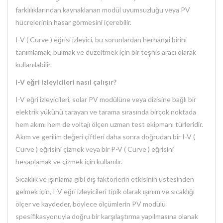
farklılıklarından kaynaklanan modül uyumsuzluğu veya PV
hücrelerinin hasar görmesini içerebilir.
I-V ( Curve ) eğrisi izleyici, bu sorunlardan herhangi birini
tanımlamak, bulmak ve düzeltmek için bir teşhis aracı olarak
kullanılabilir.
I-V eğri izleyicileri nasıl çalışır?
I-V eğri izleyicileri, solar PV modülüne veya dizisine bağlı bir
elektrik yükünü tarayan ve tarama sırasında birçok noktada
hem akımı hem de voltajı ölçen uzman test ekipmanı türleridir.
Akım ve gerilim değeri çiftleri daha sonra doğrudan bir I-V (
Curve ) eğrisini çizmek veya bir P-V ( Curve ) eğrisini
hesaplamak ve çizmek için kullanılır.
Sıcaklık ve ışınlama gibi dış faktörlerin etkisinin üstesinden
gelmek için, I-V eğri izleyicileri tipik olarak ışınım ve sıcaklığı
ölçer ve kaydeder, böylece ölçümlerin PV modülü
spesifikasyonuyla doğru bir karşılaştırma yapılmasına olanak