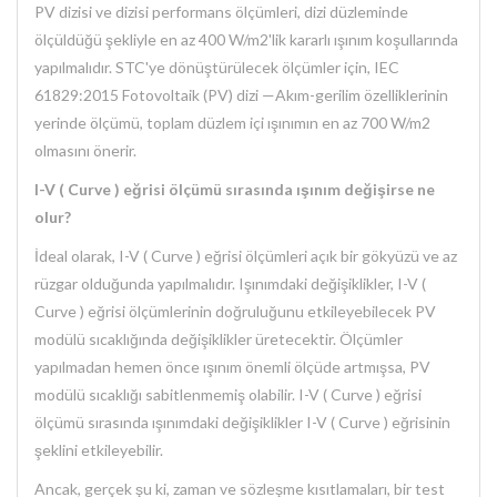
PV dizisi ve dizisi performans ölçümleri, dizi düzleminde
ölçüldüğü şekliyle en az 400 W/m2'lik kararlı ışınım koşullarında
yapılmalıdır. STC'ye dönüştürülecek ölçümler için, IEC
61829:2015 Fotovoltaik (PV) dizi —Akım-gerilim özelliklerinin
yerinde ölçümü, toplam düzlem içi ışınımın en az 700 W/m2
olmasını önerir.
I-V ( Curve ) eğrisi ölçümü sırasında ışınım değişirse ne
olur?
İdeal olarak, I-V ( Curve ) eğrisi ölçümleri açık bir gökyüzü ve az
rüzgar olduğunda yapılmalıdır. Işınımdaki değişiklikler, I-V (
Curve ) eğrisi ölçümlerinin doğruluğunu etkileyebilecek PV
modülü sıcaklığında değişiklikler üretecektir. Ölçümler
yapılmadan hemen önce ışınım önemli ölçüde artmışsa, PV
modülü sıcaklığı sabitlenmemiş olabilir. I-V ( Curve ) eğrisi
ölçümü sırasında ışınımdaki değişiklikler I-V ( Curve ) eğrisinin
şeklini etkileyebilir.
Ancak, gerçek şu ki, zaman ve sözleşme kısıtlamaları, bir test