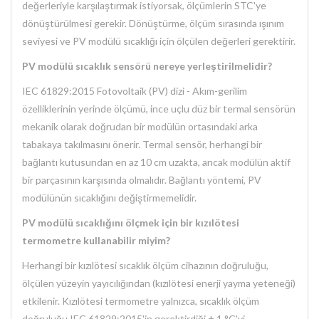
değerleriyle karşılaştırmak istiyorsak, ölçümlerin STC'ye
dönüştürülmesi gerekir. Dönüştürme, ölçüm sırasında ışınım
seviyesi ve PV modülü sıcaklığı için ölçülen değerleri gerektirir.
PV modülü sıcaklık sensörü nereye yerleştirilmelidir?
IEC 61829:2015 Fotovoltaik (PV) dizi - Akım-gerilim
özelliklerinin yerinde ölçümü, ince uçlu düz bir termal sensörün
mekanik olarak doğrudan bir modülün ortasındaki arka
tabakaya takılmasını önerir. Termal sensör, herhangi bir
bağlantı kutusundan en az 10 cm uzakta, ancak modülün aktif
bir parçasının karşısında olmalıdır. Bağlantı yöntemi, PV
modülünün sıcaklığını değiştirmemelidir.
PV modülü sıcaklığını ölçmek için bir kızılötesi
termometre kullanabilir miyim?
Herhangi bir kızılötesi sıcaklık ölçüm cihazının doğruluğu,
ölçülen yüzeyin yayıcılığından (kızılötesi enerji yayma yeteneği)
etkilenir. Kızılötesi termometre yalnızca, sıcaklık ölçüm
doğruluğu IEC 61829:2015'in gerektirdiği ± 1 °C'yi