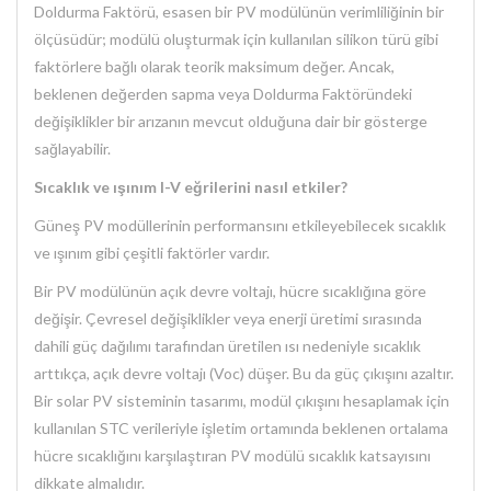
Doldurma Faktörü, esasen bir PV modülünün verimliliğinin bir
ölçüsüdür; modülü oluşturmak için kullanılan silikon türü gibi
faktörlere bağlı olarak teorik maksimum değer. Ancak,
beklenen değerden sapma veya Doldurma Faktöründeki
değişiklikler bir arızanın mevcut olduğuna dair bir gösterge
sağlayabilir.
Sıcaklık ve ışınım I-V eğrilerini nasıl etkiler?
Güneş PV modüllerinin performansını etkileyebilecek sıcaklık
ve ışınım gibi çeşitli faktörler vardır.
Bir PV modülünün açık devre voltajı, hücre sıcaklığına göre
değişir. Çevresel değişiklikler veya enerji üretimi sırasında
dahili güç dağılımı tarafından üretilen ısı nedeniyle sıcaklık
arttıkça, açık devre voltajı (Voc) düşer. Bu da güç çıkışını azaltır.
Bir solar PV sisteminin tasarımı, modül çıkışını hesaplamak için
kullanılan STC verileriyle işletim ortamında beklenen ortalama
hücre sıcaklığını karşılaştıran PV modülü sıcaklık katsayısını
dikkate almalıdır.