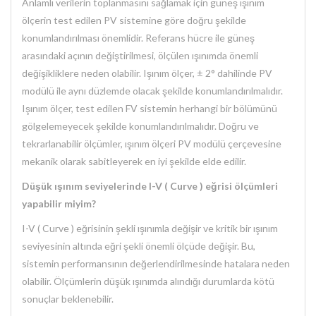
Anlamlı verilerin toplanmasını sağlamak için güneş ışınım
ölçerin test edilen PV sistemine göre doğru şekilde
konumlandırılması önemlidir. Referans hücre ile güneş
arasındaki açının değiştirilmesi, ölçülen ışınımda önemli
değişikliklere neden olabilir. Işınım ölçer, ± 2° dahilinde PV
modülü ile aynı düzlemde olacak şekilde konumlandırılmalıdır.
Işınım ölçer, test edilen FV sistemin herhangi bir bölümünü
gölgelemeyecek şekilde konumlandırılmalıdır. Doğru ve
tekrarlanabilir ölçümler, ışınım ölçeri PV modülü çerçevesine
mekanik olarak sabitleyerek en iyi şekilde elde edilir.
Düşük ışınım seviyelerinde I-V ( Curve ) eğrisi ölçümleri
yapabilir miyim?
I-V ( Curve ) eğrisinin şekli ışınımla değişir ve kritik bir ışınım
seviyesinin altında eğri şekli önemli ölçüde değişir. Bu,
sistemin performansının değerlendirilmesinde hatalara neden
olabilir. Ölçümlerin düşük ışınımda alındığı durumlarda kötü
sonuçlar beklenebilir.