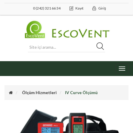
0 (242) 321 66 34
Kayıt
Giriş
Toggl
navig
Ölçüm Hizmetleri
IV Curve Ölçümü