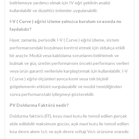
belirlemeye yardımcı olmak için IV eğri şeklinin analizi
kullanılabilir ve düzeltici önlemler uygulanabilir.
I-V ( Curve ) eğrisi izleme yalnızca kurulum sırasında mı
faydalıdır?
Hayır, zamanla, periyodik I-V ( Curve ) eğrisi izleme, sistem
performansındaki bozulmayı kontrol etmek için oldukça etkili
bir araçtır. Modül veya kablolama sorunlarını belirlemek ve
bulmak ve güç üretim performansını önceki performans verileri
veya ürün garanti verileriyle karşılaştırmak için kullanılabilir. I-V
( Curve ) eğrisi ölçümleri ayrıca kısmi veya tek biçimli
gölgelemenin etkisini vurgulayabilir ve modül temizliğinden
sonra performanstaki iyileşmeyi gösterebilir.
PV Doldurma Faktörü nedir?
Doldurma faktörü (FF), koyu mavi kutu ile temsil edilen gerçek
elde edilebilir maksimum gücün, açık mavi kutu ile temsil edilen
kısa devre akımı Is/c ve açık devre voltajı Vo/c ürününe oranıdır.