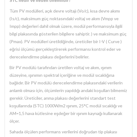
STC nedir ve neden önemlidir?
Tüm PV modülleri, açık devre voltajı (Vo/c), kısa devre akımı
(Is/c), maksimum güç noktasındaki voltaj ve akım (Vmpp ve
Impp) değerleri dahil olmak üzere, modül performansıyla ilgili
bilgi plakasında gösterilen bilgilere sahiptir. ) ve maksimum güç
(Pmax). PV modülleri üretildiğinde, üreticiler bir I-V ( Curve )
eğrisi ölçümü gerçekleştirerek performansı kontrol eder ve
derecelendirme plakası değerlerini belirler.
Bir PV modülü tarafından üretilen voltaj ve akım, ışınım
düzeyine, ışınımın spektral içeriğine ve modül sıcaklığına
bağlıdır. Bir PV modülü derecelendirme plakasındaki verilerin
anlamlı olması için, ölçümlerin yapıldığı andaki koşulları bilmemiz
gerekir. Üreticiler, anma plakası değerlerini standart test
koşullarında (STC) 1000W/m2 ışınım, 25°C modül sıcaklığı ve
AM=1,5 hava kütlesine eşdeğer bir ışınım kaynağı kullanarak
ölçer.
Sahada ölçülen performans verilerini doğrudan tip plakası