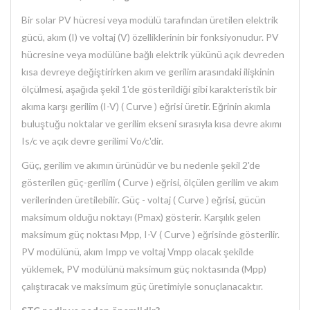
Bir solar PV hücresi veya modülü tarafından üretilen elektrik
gücü, akım (I) ve voltaj (V) özelliklerinin bir fonksiyonudur. PV
hücresine veya modülüne bağlı elektrik yükünü açık devreden
kısa devreye değiştirirken akım ve gerilim arasındaki ilişkinin
ölçülmesi, aşağıda şekil 1'de gösterildiği gibi karakteristik bir
akıma karşı gerilim (I-V) ( Curve ) eğrisi üretir. Eğrinin akımla
buluştuğu noktalar ve gerilim ekseni sırasıyla kısa devre akımı
Is/c ve açık devre gerilimi Vo/c'dir.
Güç, gerilim ve akımın ürünüdür ve bu nedenle şekil 2'de
gösterilen güç-gerilim ( Curve ) eğrisi, ölçülen gerilim ve akım
verilerinden üretilebilir. Güç - voltaj ( Curve ) eğrisi, gücün
maksimum olduğu noktayı (Pmax) gösterir. Karşılık gelen
maksimum güç noktası Mpp, I-V ( Curve ) eğrisinde gösterilir.
PV modülünü, akım Impp ve voltaj Vmpp olacak şekilde
yüklemek, PV modülünü maksimum güç noktasında (Mpp)
çalıştıracak ve maksimum güç üretimiyle sonuçlanacaktır.