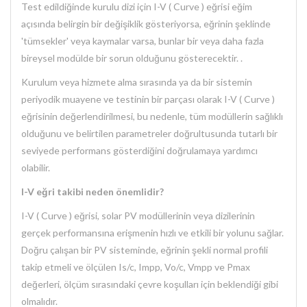
Test edildiğinde kurulu dizi için I-V ( Curve ) eğrisi eğim
açısında belirgin bir değişiklik gösteriyorsa, eğrinin şeklinde
'tümsekler' veya kaymalar varsa, bunlar bir veya daha fazla
bireysel modülde bir sorun olduğunu gösterecektir. .
Kurulum veya hizmete alma sırasında ya da bir sistemin
periyodik muayene ve testinin bir parçası olarak I-V ( Curve )
eğrisinin değerlendirilmesi, bu nedenle, tüm modüllerin sağlıklı
olduğunu ve belirtilen parametreler doğrultusunda tutarlı bir
seviyede performans gösterdiğini doğrulamaya yardımcı
olabilir.
I-V eğri takibi neden önemlidir?
I-V ( Curve ) eğrisi, solar PV modüllerinin veya dizilerinin
gerçek performansına erişmenin hızlı ve etkili bir yolunu sağlar.
Doğru çalışan bir PV sisteminde, eğrinin şekli normal profili
takip etmeli ve ölçülen Is/c, Impp, Vo/c, Vmpp ve Pmax
değerleri, ölçüm sırasındaki çevre koşulları için beklendiği gibi
olmalıdır.