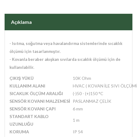
Açıklama
- Isıtma, soğutma veya havalandırma sistemlerinde sıcaklık
ölçümü için tasarlanmıştır.
- Kovanla beraber akışkan sıvılarda sıcaklık ölçümü için de
kullanılabilir.
ÇIKIŞ YÜKÜ
10K Ohm
KULLANIM ALANI
HVAC ( KOVAN İLE SIVI ÖLÇÜMÜ
SICAKLIK ÖLÇÜM ARALIĞI
(-)50 - (+)150
°C
SENSÖR KOVANI MALZEMESİ
PASLANMAZ ÇELİK
SENSÖR KOVANI ÇAPI
6 mm
STANDART KABLO
1 m
UZUNLUĞU
KORUMA
IP 54