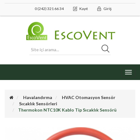
0 (242) 321 66 34
Kayıt
Giriş
Toggl
navig
Havalandırma
HVAC Otomasyon Sensör
Sıcaklık Sensörleri
Thermokon NTC10K Kablo Tip Sıcaklık Sensörü