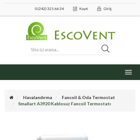
0 (242) 321 66 34
Kayıt
Giriş
Toggl
navig
Havalandırma
Fancoil & Oda Termostat
Smallart A3920 Kablosuz Fancoil Termostatı