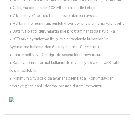
● Çakışma olmaksızın 433 MHz frekansı ile iletişim.
● 2 borulu ve 4 borulu fancoil sistemleri için uygun.
● Haftanın her günü için, günlük 4 periyot programlama yapılabilir.
● Batarya bittiği durumlarda bile program hafızada kayıtlı kalır.
● LCD arka aydınlatma ile ışıksız ortamlarda kullanılabilir. (
Aydınlatma kullanımdan 6 saniye sonra sönecektir )
● Fahrenheit veya Centigrade seçenekleri mevcuttur.
● Batarya ömrü normal kullanım ile 6 yaklaşık 6 aydır. USB kablo
ile şarj edilebilir.
● Minimum
5℃ sıcaklığa ayarlanabilen kapalı konumdayken
devreye giren dahili donma koruma sistemi mevcuttu.