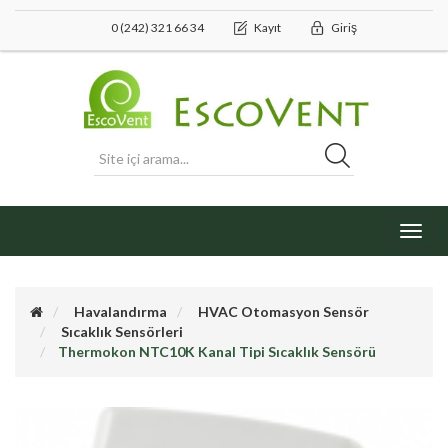
0 (242) 321 66 34
Kayıt
Giriş
Toggl
navig
Havalandırma
HVAC Otomasyon Sensör
Sıcaklık Sensörleri
Thermokon NTC10K Kanal Tipi Sıcaklık Sensörü