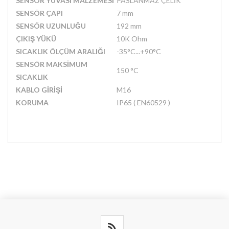
SENSÖR YUVASI MALZEMESİ
PASLANMAZ ÇELİK
SENSÖR ÇAPI
7 mm
SENSÖR UZUNLUĞU
192 mm
ÇIKIŞ YÜKÜ
10K Ohm
SICAKLIK ÖLÇÜM ARALIĞI
-35°C...+90°C
SENSÖR MAKSİMUM
150 °C
SICAKLIK
KABLO GİRİŞİ
M16
KORUMA
IP65 ( EN60529 )