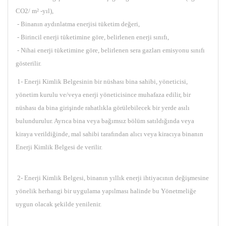
CO2/ m² -yıl),
- Binanın aydınlatma enerjisi tüketim değeri,
- Birincil enerji tüketimine göre, belirlenen enerji sınıfı,
- Nihai enerji tüketimine göre, belirlenen sera gazları emisyonu sınıfı
gösterilir.
1- Enerji Kimlik Belgesinin bir nüshası bina sahibi, yöneticisi,
yönetim kurulu ve/veya enerji yöneticisince muhafaza edilir, bir
nüshası da bina girişinde rahatlıkla görülebilecek bir yerde asılı
bulundurulur. Ayrıca bina veya bağımsız bölüm satıldığında veya
kiraya verildiğinde, mal sahibi tarafından alıcı veya kiracıya binanın
Enerji Kimlik Belgesi de verilir.
2- Enerji Kimlik Belgesi, binanın yıllık enerji ihtiyacının değişmesine
yönelik herhangi bir uygulama yapılması halinde bu Yönetmeliğe
uygun olacak şekilde yenilenir.