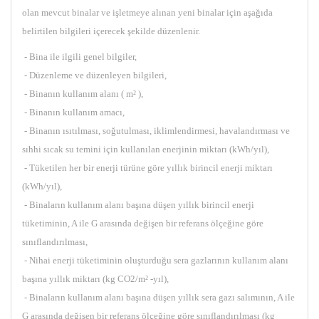
olan mevcut binalar ve işletmeye alınan yeni binalar için aşağıda
belirtilen bilgileri içerecek şekilde düzenlenir.
- Bina ile ilgili genel bilgiler,
- Düzenleme ve düzenleyen bilgileri,
- Binanın kullanım alanı ( m² ),
- Binanın kullanım amacı,
- Binanın ısıtılması, soğutulması, iklimlendirmesi, havalandırması ve
sıhhi sıcak su temini için kullanılan enerjinin miktarı (kWh/yıl),
- Tüketilen her bir enerji türüne göre yıllık birincil enerji miktarı
(kWh/yıl),
- Binaların kullanım alanı başına düşen yıllık birincil enerji
tüketiminin, A ile G arasında değişen bir referans ölçeğine göre
sınıflandırılması,
- Nihai enerji tüketiminin oluşturduğu sera gazlarının kullanım alanı
başına yıllık miktarı (kg CO2/m² -yıl),
- Binaların kullanım alanı başına düşen yıllık sera gazı salımının, A ile
G arasında değişen bir referans ölçeğine göre sınıflandırılması (kg