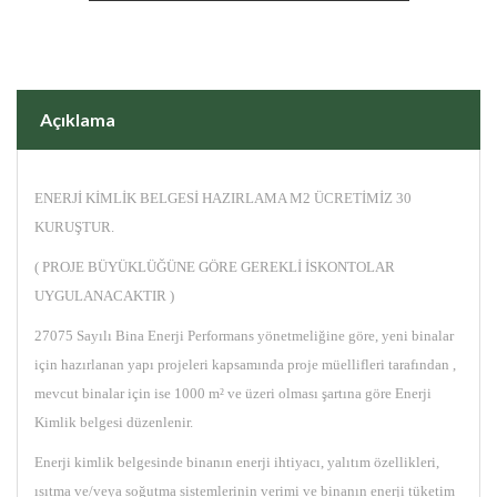
Açıklama
ENERJİ KİMLİK BELGESİ HAZIRLAMA M2 ÜCRETİMİZ 30
KURUŞTUR.
( PROJE BÜYÜKLÜĞÜNE GÖRE GEREKLİ İSKONTOLAR
UYGULANACAKTIR )
27075 Sayılı Bina Enerji Performans yönetmeliğine göre, yeni binalar
için hazırlanan yapı projeleri kapsamında proje müellifleri tarafından ,
mevcut binalar için ise 1000 m² ve üzeri olması şartına göre Enerji
Kimlik belgesi düzenlenir.
Enerji kimlik belgesinde binanın enerji ihtiyacı, yalıtım özellikleri,
ısıtma ve/veya soğutma sistemlerinin verimi ve binanın enerji tüketim