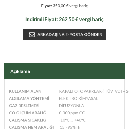
Fiyat:
350,00 € vergi hariç
İndirimli Fiyat:
262,50 € vergi hariç
Açıklama
KULLANIM ALANI
KAPALI OTOPARKLAR ( TÜV VDI – 2
ALGILAMA YÖNTEMİ
ELEKTRO KİMYASAL
GAZ BESLEMESİ
DİFÜZYONLA
CO ÖLÇÜM ARALIĞI
0-300 ppm CO
ÇALIŞMA SICAKLIĞI
-10°C ... +40°C
ÇALIŞMA NEM ARALIĞI
15 - 95% rh