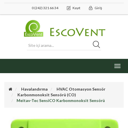
0 (242) 321 66 34
Kayıt
Giriş
Toggl
navig
Havalandırma
HVAC Otomasyon Sensör
Karbonmonoksit Sensörü (CO)
Meitav-Tec SensiCO Karbonmonoksit Sensörü