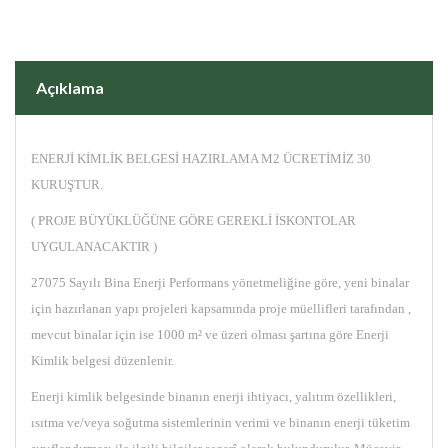
Açıklama
ENERJİ KİMLİK BELGESİ HAZIRLAMA M2 ÜCRETİMİZ 30
KURUŞTUR.
( PROJE BÜYÜKLÜĞÜNE GÖRE GEREKLİ İSKONTOLAR
UYGULANACAKTIR )
27075 Sayılı Bina Enerji Performans yönetmeliğine göre, yeni binalar
için hazırlanan yapı projeleri kapsamında proje müellifleri tarafından ,
mevcut binalar için ise 1000 m² ve üzeri olması şartına göre Enerji
Kimlik belgesi düzenlenir.
Enerji kimlik belgesinde binanın enerji ihtiyacı, yalıtım özellikleri,
ısıtma ve/veya soğutma sistemlerinin verimi ve binanın enerji tüketim