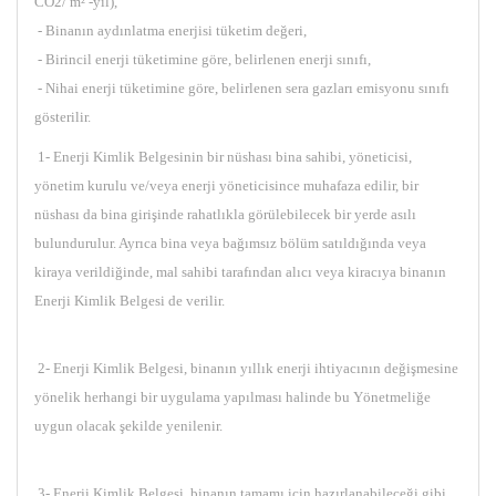
CO2/ m² -yıl),
- Binanın aydınlatma enerjisi tüketim değeri,
- Birincil enerji tüketimine göre, belirlenen enerji sınıfı,
- Nihai enerji tüketimine göre, belirlenen sera gazları emisyonu sınıfı
gösterilir.
1- Enerji Kimlik Belgesinin bir nüshası bina sahibi, yöneticisi,
yönetim kurulu ve/veya enerji yöneticisince muhafaza edilir, bir
nüshası da bina girişinde rahatlıkla görülebilecek bir yerde asılı
bulundurulur. Ayrıca bina veya bağımsız bölüm satıldığında veya
kiraya verildiğinde, mal sahibi tarafından alıcı veya kiracıya binanın
Enerji Kimlik Belgesi de verilir.
2- Enerji Kimlik Belgesi, binanın yıllık enerji ihtiyacının değişmesine
yönelik herhangi bir uygulama yapılması halinde bu Yönetmeliğe
uygun olacak şekilde yenilenir.
3- Enerji Kimlik Belgesi, binanın tamamı için hazırlanabileceği gibi,