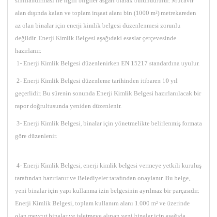
sınıflandırması ile ilgili bilgiler asgarî olarak bulundurulur. Mücavir
alan dışında kalan ve toplam inşaat alanı bin (1000 m²) metrekareden
az olan binalar için enerji kimlik belgesi düzenlenmesi zorunlu
değildir. Enerji Kimlik Belgesi aşağıdaki esaslar çerçevesinde
hazırlanır.
1- Enerji Kimlik Belgesi düzenlenirken EN 15217 standardına uyulur.
2- Enerji Kimlik Belgesi düzenleme tarihinden itibaren 10 yıl
geçerlidir. Bu sürenin sonunda Enerji Kimlik Belgesi hazırlanılacak bir
rapor doğrultusunda yeniden düzenlenir.
3- Enerji Kimlik Belgesi, binalar için yönetmelikte belirlenmiş formata
göre düzenlenir.
4- Enerji Kimlik Belgesi, enerji kimlik belgesi vermeye yetkili kuruluş
tarafından hazırlanır ve Belediyeler tarafından onaylanır. Bu belge,
yeni binalar için yapı kullanma izin belgesinin ayrılmaz bir parçasıdır.
Enerji Kimlik Belgesi, toplam kullanım alanı 1.000 m² ve üzerinde
olan mevcut binalar ve işletmeye alınan yeni binalar için aşağıda