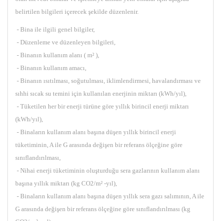
belirtilen bilgileri içerecek şekilde düzenlenir.
- Bina ile ilgili genel bilgiler,
- Düzenleme ve düzenleyen bilgileri,
- Binanın kullanım alanı ( m² ),
- Binanın kullanım amacı,
- Binanın ısıtılması, soğutulması, iklimlendirmesi, havalandırması ve
sıhhi sıcak su temini için kullanılan enerjinin miktarı (kWh/yıl),
- Tüketilen her bir enerji türüne göre yıllık birincil enerji miktarı
(kWh/yıl),
- Binaların kullanım alanı başına düşen yıllık birincil enerji
tüketiminin, A ile G arasında değişen bir referans ölçeğine göre
sınıflandırılması,
- Nihai enerji tüketiminin oluşturduğu sera gazlarının kullanım alanı
başına yıllık miktarı (kg CO2/m² -yıl),
- Binaların kullanım alanı başına düşen yıllık sera gazı salımının, A ile
G arasında değişen bir referans ölçeğine göre sınıflandırılması (kg