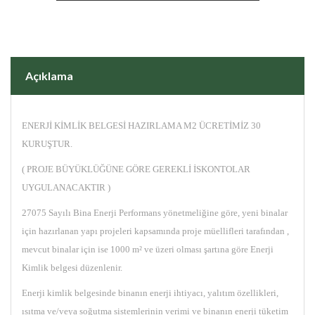
Açıklama
ENERJİ KİMLİK BELGESİ HAZIRLAMA M2 ÜCRETİMİZ 30
KURUŞTUR.
( PROJE BÜYÜKLÜĞÜNE GÖRE GEREKLİ İSKONTOLAR
UYGULANACAKTIR )
27075 Sayılı Bina Enerji Performans yönetmeliğine göre, yeni binalar
için hazırlanan yapı projeleri kapsamında proje müellifleri tarafından ,
mevcut binalar için ise 1000 m² ve üzeri olması şartına göre Enerji
Kimlik belgesi düzenlenir.
Enerji kimlik belgesinde binanın enerji ihtiyacı, yalıtım özellikleri,
ısıtma ve/veya soğutma sistemlerinin verimi ve binanın enerji tüketim