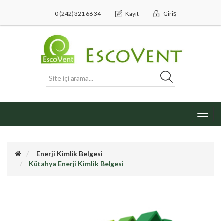
0 (242) 321 66 34
Kayıt
Giriş
Toggl
navig
Enerji Kimlik Belgesi
Kütahya Enerji Kimlik Belgesi