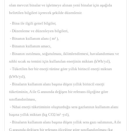
olan mevcut binalar ve işletmeye alınan yeni binalar için aşağıda
belirtilen bilgileri içerecek şekilde düzenlenir.
- Bina ile ilgili genel bilgiler,
- Düzenleme ve düzenleyen bilgileri,
- Binanın kullanım alanı ( m² ),
- Binanın kullanım amacı,
- Binanın ısıtılması, soğutulması, iklimlendirmesi, havalandırması ve
sıhhi sıcak su temini için kullanılan enerjinin miktarı (kWh/yıl),
- Tüketilen her bir enerji türüne göre yıllık birincil enerji miktarı
(kWh/yıl),
- Binaların kullanım alanı başına düşen yıllık birincil enerji
tüketiminin, A ile G arasında değişen bir referans ölçeğine göre
sınıflandırılması,
- Nihai enerji tüketiminin oluşturduğu sera gazlarının kullanım alanı
başına yıllık miktarı (kg CO2/m² -yıl),
- Binaların kullanım alanı başına düşen yıllık sera gazı salımının, A ile
G arasında değişen bir referans ölçeğine göre sınıflandırılması (kg