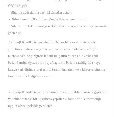
CO2/ m² -yıl),
- Binanın aydınlatma enerjisi tüketim değeri,
- Birincil enerji tüketimine göre, belirlenen enerji sınıfı,
- Nihai enerji tüketimine göre, belirlenen sera gazları emisyonu sınıfı
gösterilir.
1- Enerji Kimlik Belgesinin bir nüshası bina sahibi, yöneticisi,
yönetim kurulu ve/veya enerji yöneticisince muhafaza edilir, bir
nüshası da bina girişinde rahatlıkla görülebilecek bir yerde asılı
bulundurulur. Ayrıca bina veya bağımsız bölüm satıldığında veya
kiraya verildiğinde, mal sahibi tarafından alıcı veya kiracıya binanın
Enerji Kimlik Belgesi de verilir.
2- Enerji Kimlik Belgesi, binanın yıllık enerji ihtiyacının değişmesine
yönelik herhangi bir uygulama yapılması halinde bu Yönetmeliğe
uygun olacak şekilde yenilenir.