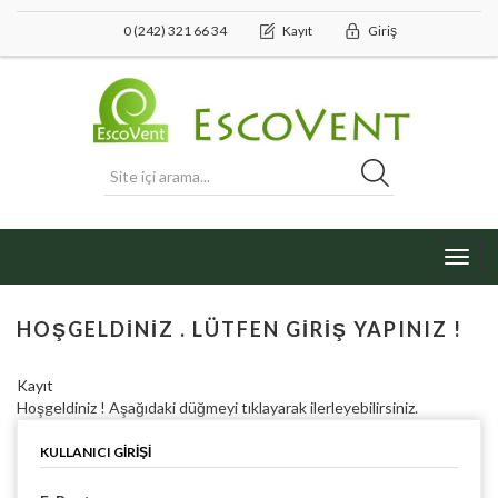
0 (242) 321 66 34
Kayıt
Giriş
Toggl
navig
HOŞGELDINIZ . LÜTFEN GIRIŞ YAPINIZ !
Kayıt
Hoşgeldiniz ! Aşağıdaki düğmeyi tıklayarak ilerleyebilirsiniz.
KULLANICI GIRIŞI