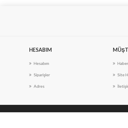
HESABIM
MÜŞTE
Hesabım
Haber
Siparişler
Site H
Adres
İletiş