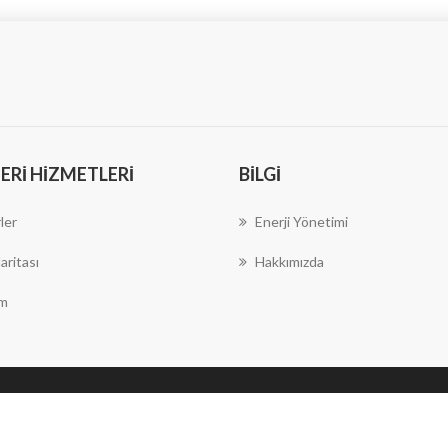
RI HIZMETLERI
BILGI
ler
Enerji Yönetimi
aritası
Hakkımızda
im
Copyright © 2026 Escovent Enerji Ltd. Şti.. Tüm hakları
saklıdır.