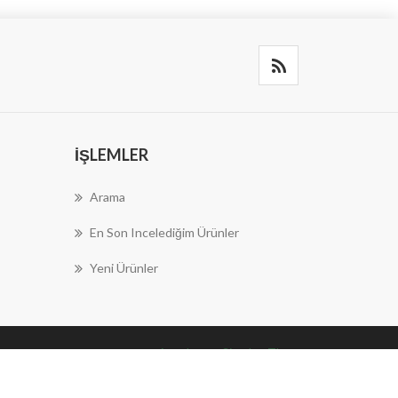
İŞLEMLER
Arama
En Son Incelediğim Ürünler
Yeni Ürünler
nopAccelerate Simplex Theme
Theme by
nopAccelerate