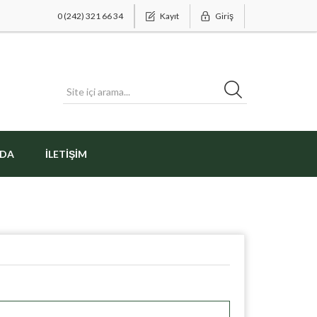
0 (242) 321 66 34
Kayıt
Giriş
ZDA
İLETIŞIM