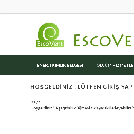
ENERJI KIMLIK BELGESI
ÖLÇÜM HIZMETLE
HOŞGELDINIZ . LÜTFEN GIRIŞ YAPI
Kayıt
Hoşgeldiniz ! Aşağıdaki düğmeyi tıklayarak ilerleyebilirsin