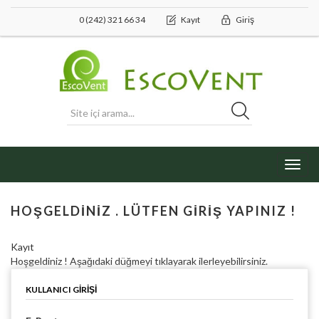
0 (242) 321 66 34
Kayıt
Giriş
Toggl
navig
HOŞGELDINIZ . LÜTFEN GIRIŞ YAPINIZ !
Kayıt
Hoşgeldiniz ! Aşağıdaki düğmeyi tıklayarak ilerleyebilirsiniz.
KULLANICI GIRIŞI