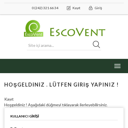
0 (242) 321 66 34
Kayıt
Giriş
Toggl
navig
HOŞGELDINIZ . LÜTFEN GIRIŞ YAPINIZ !
Kayıt
Hoşgeldiniz ! Aşağıdaki düğmeyi tıklayarak ilerleyebilirsiniz.
KULLANICI GIRIŞI